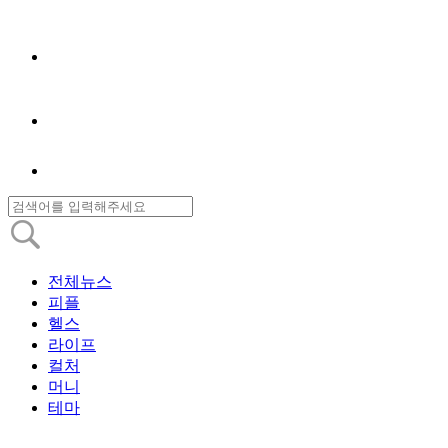
전체뉴스
피플
헬스
라이프
컬처
머니
테마