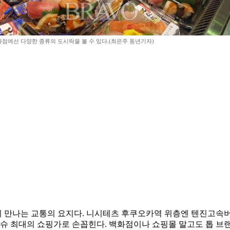
점에선 다양한 종류의 도시락을 볼 수 있다.(최은주 동년기자)
만나는 교통의 요지다. 니시테츠 후쿠오카역 위층엔 텐진고속버스
 큐슈 최대의 쇼핑가로 손꼽힌다. 백화점이나 쇼핑몰 말고도 톱 브