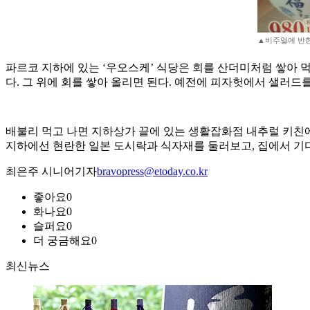
▲비주얼에 반한
파르코 지하에 있는 ‘우오스케’ 식당은 회를 산더미처럼 쌓아 먹
다. 그 위에 회를 쌓아 올리면 된다. 예전에 피자헛에서 샐러드
배불리 먹고 나면 지하상가 끝에 있는 생활잡화점 내추럴 키친에 
지하에선 현란한 일본 도시락과 식자재를 둘러보고, 집에서 기다
최은주 시니어기자
bravopress@etoday.co.kr
좋아요
0
화나요
0
슬퍼요
0
더 궁금해요
0
최신뉴스