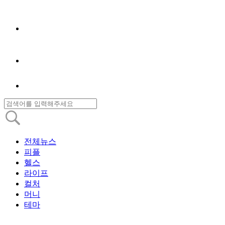
전체뉴스
피플
헬스
라이프
컬처
머니
테마