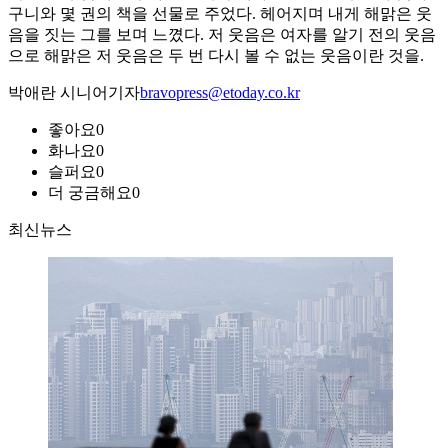
구니와 몇 권의 책을 선물로 주었다. 헤어지며 내게 해맑은 웃
음을 짓는 그를 보며 느꼈다. 저 웃음은 여자를 알기 전의 웃음
으로 해맑은 저 웃음은 두 번 다시 볼 수 없는 웃음이란 것을.
박애란 시니어기자
bravopress@etoday.co.kr
좋아요
0
화나요
0
슬퍼요
0
더 궁금해요
0
최신뉴스