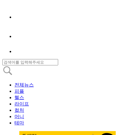
전체뉴스
피플
헬스
라이프
컬처
머니
테마