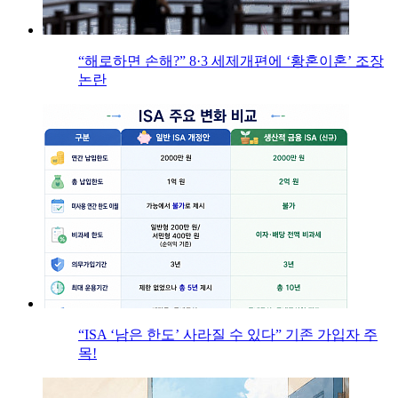
“해로하면 손해?” 8·3 세제개편에 ‘황혼이혼’ 조장
논란
“ISA ‘남은 한도’ 사라질 수 있다” 기존 가입자 주
목!