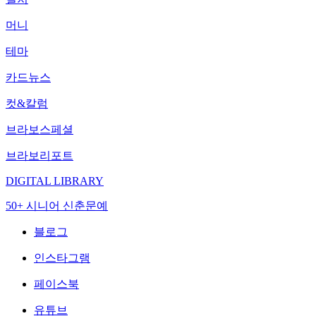
머니
테마
카드뉴스
컷&칼럼
브라보스페셜
브라보리포트
DIGITAL LIBRARY
50+ 시니어 신춘문예
블로그
인스타그램
페이스북
유튜브