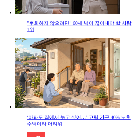
"후회하지 않으려면" 60세 넘어 끊어내야 할 사람
1위
‘아파도 집에서 늙고 싶어…’ 고령 가구 40% 노후
주택이라 어려워