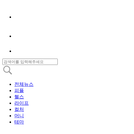
전체뉴스
피플
헬스
라이프
컬처
머니
테마