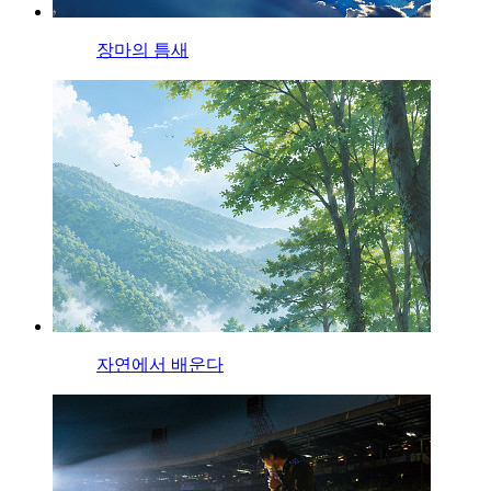
장마의 틈새
자연에서 배운다