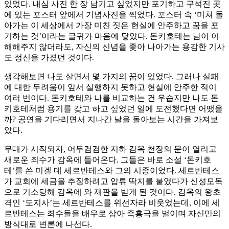
있었다. 내심 사진 한 장 남기고 싶었지만 포기하고 구석진 곳
에 있는 포스터 앞에서 기념사진을 찍었다. 포스터 속 ‘미쳐 돌
아가는 이 세상에서 가장 미친 짓은 현실에 안주하고 꿈을 포
기하는 것’이라는 글귀가 마음에 닿았다. 돈키호테는 남이 이
해해주지 않더라도, 자신의 신념을 좇아 나아가는 용감한 기사
도 정신을 가졌던 것이다.
생각해보면 나도 살면서 몇 가지의 꿈이 있었다. 그러나 실패
에 대한 두려움이 앞서 실행하지 못하고 현실에 안주한 적이
여러 번이다. 돈키호테와 나를 비교하는 건 우습지만 나도 돈
키호테처럼 용기를 갖고 하고 싶었던 일에 도전했다면 어땠을
까? 공연을 기다리면서 지나간 날을 돌아보는 시간을 가져보
았다.
무대가 시작되자, 어두컴컴한 지하 감옥 천장의 문이 열리고
새로운 죄수가 감옥에 들어온다. 그들은 바로 소설 ‘돈키호
테’를 쓴 미겔 데 세르반테스와 그의 시종이었다. 세르반테스
가 교회에 세금을 추징하려고 압류 딱지를 붙였다가 신성모독
으로 기소당해 감옥에 와 재판을 받게 된 것이다. 감옥의 왕초
격인 ‘도지사’는 세르반테스를 위선자라 비웃었는데, 이에 세
르반테스는 죄수들을 배우로 삼아 즉흥극을 벌이며 자신만의
방식대로 변론에 나선다.