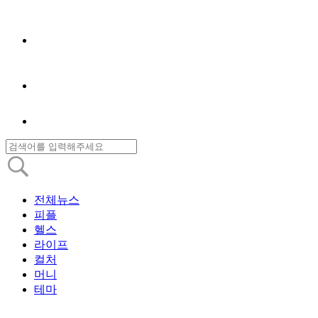
전체뉴스
피플
헬스
라이프
컬처
머니
테마