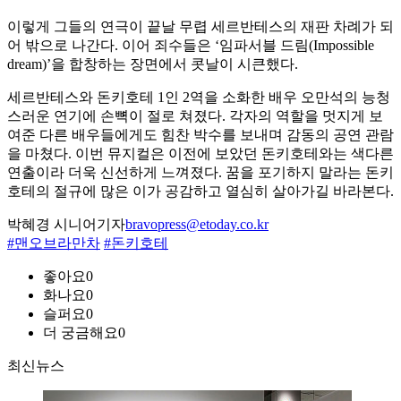
이렇게 그들의 연극이 끝날 무렵 세르반테스의 재판 차례가 되
어 밖으로 나간다. 이어 죄수들은 ‘임파서블 드림(Impossible
dream)’을 합창하는 장면에서 콧날이 시큰했다.
세르반테스와 돈키호테 1인 2역을 소화한 배우 오만석의 능청
스러운 연기에 손뼉이 절로 쳐졌다. 각자의 역할을 멋지게 보
여준 다른 배우들에게도 힘찬 박수를 보내며 감동의 공연 관람
을 마쳤다. 이번 뮤지컬은 이전에 보았던 돈키호테와는 색다른
연출이라 더욱 신선하게 느껴졌다. 꿈을 포기하지 말라는 돈키
호테의 절규에 많은 이가 공감하고 열심히 살아가길 바라본다.
박혜경 시니어기자
bravopress@etoday.co.kr
#맨오브라만차
#돈키호테
좋아요
0
화나요
0
슬퍼요
0
더 궁금해요
0
최신뉴스