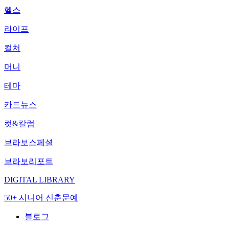
헬스
라이프
컬처
머니
테마
카드뉴스
컷&칼럼
브라보스페셜
브라보리포트
DIGITAL LIBRARY
50+ 시니어 신춘문예
블로그