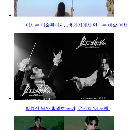
피서는 미술관이지…휴가지에서 만나는 예술 여행
박효신 볼까 홍광호 볼까, 뮤지컬 ‘베토벤’