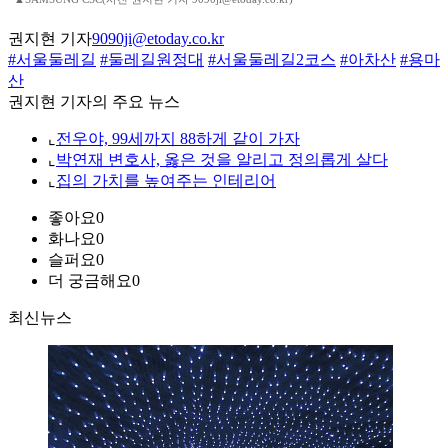
권지현 기자
9090ji@etoday.co.kr
#서울둘레길
#둘레길원정대
#서울둘레길2코스
#아차산
#용마
산
권지현 기자의 주요 뉴스
⌞
전우야, 99세까지 88하게 같이 가자
⌞
박연재 변호사, 옳은 것을 알리고 정의롭게 살다
⌞
집의 가치를 높여주는 인테리어
좋아요
0
화나요
0
슬퍼요
0
더 궁금해요
0
최신뉴스