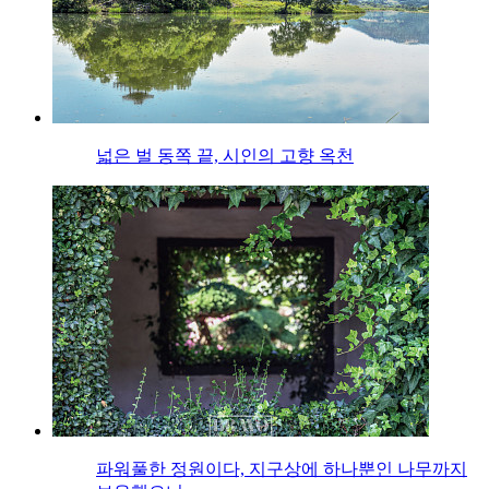
넓은 벌 동쪽 끝, 시인의 고향 옥천
파워풀한 정원이다, 지구상에 하나뿐인 나무까지