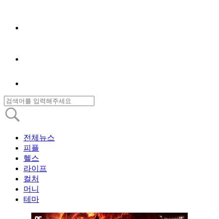
전체뉴스
피플
헬스
라이프
컬처
머니
테마