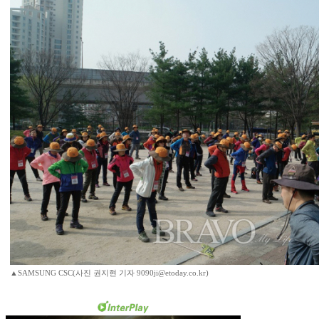
▲SAMSUNG CSC(사진 권지현 기자 9090ji@etoday.co.kr)