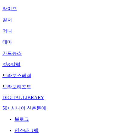
라이프
컬처
머니
테마
카드뉴스
컷&칼럼
브라보스페셜
브라보리포트
DIGITAL LIBRARY
50+ 시니어 신춘문예
블로그
인스타그램