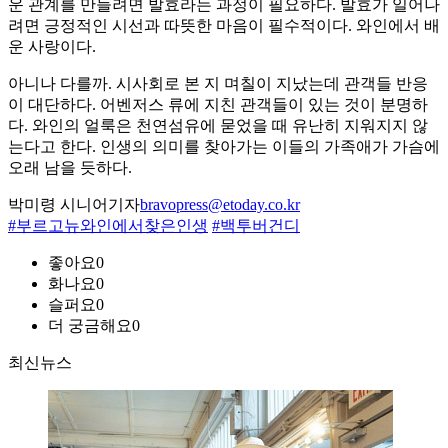
운 관계를 만들려면 발효라는 과정이 필요하다. 발효가 일어나
려면 긍정적인 시선과 따뜻한 마음이 필수적이다. 와인에서 배
운 사랑이다.
아니나 다를까. 시사회로 본 지 며칠이 지났는데 관객들 반응
이 대단하다. 어벤저스 류에 지친 관객들이 있는 것이 분명하
다. 와인의 얼룩은 천연섬유에 묻었을 때 유난히 지워지지 않
는다고 한다. 인생의 의미를 찾아가는 이들의 가족애가 가슴에
오래 남을 듯하다.
박미령 시니어기자
bravopress@etoday.co.kr
#부르고뉴와인에서찾은인생
#백투버건디
좋아요
0
화나요
0
슬퍼요
0
더 궁금해요
0
최신뉴스