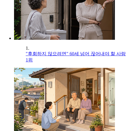
1.
"후회하지 않으려면" 60세 넘어 끊어내야 할 사람
1위