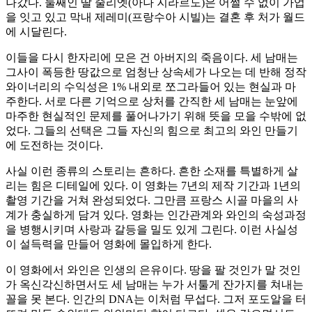
나갔다. 둘째인 딸 줄리엣(아나 지라르도)은 어쩔 수 없이 가업
을 잇고 있고 막내 제레미(프랑수아 시빌)는 결혼 후 처가 월드
에 시달린다.
이들을 다시 한자리에 모은 건 아버지의 죽음이다. 세 남매는
그사이 폭등한 땅값으로 엄청난 상속세가 나오는 데 반해 정작
와이너리의 수익성은 1% 내외로 쪼그라들어 있는 현실과 마
주한다. 서로 다른 기억으로 상처를 간직한 세 남매는 눈앞에
마주한 현실적인 문제를 풀어나가기 위해 뜻을 모을 수밖에 없
었다. 그들의 선택은 그들 자신의 힘으로 최고의 와인 만들기
에 도전하는 것이다.
사실 이런 종류의 스토리는 흔하다. 흔한 소재를 특별하게 살
리는 힘은 디테일에 있다. 이 영화는 7년의 제작 기간과 1년의
촬영 기간을 거쳐 완성되었다. 그만큼 프랑스 시골 마을의 사
계가 충실하게 담겨 있다. 영화는 인간관계와 와인의 숙성과정
을 병행시키며 사랑과 갈등을 밀도 있게 그린다. 이런 사실성
이 설득력을 만들어 영화에 몰입하게 한다.
이 영화에서 와인은 인생의 은유이다. 땅을 팔 것인가 말 것인
가 옥신각신하면서도 세 남매는 누가 서툴게 잔가지를 쳐내는
꼴을 못 본다. 인간의 DNA는 이처럼 무섭다. 그저 포도알을 터