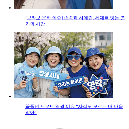
[브라보 문화 이슈] 손숙과 하예린, 세대를 잇는 연
기의 시간
꽃중년 트로트 열광 이유 “자식도 모르는 내 마음
알아”