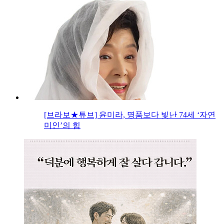
[브라보★튜브] 윤미라, 명품보다 빛난 74세 ‘자연
미인’의 힘