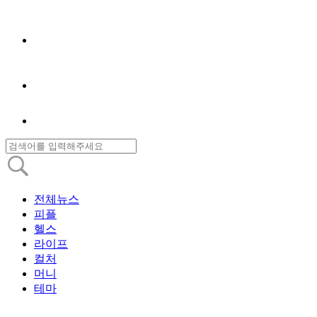
전체뉴스
피플
헬스
라이프
컬처
머니
테마