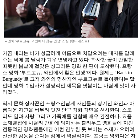
▲영화 '부르고뉴, 와인에서 찾은 인생' 스틸 컷(티캐스트)
가끔 내리는 비가 성급하게 여름으로 치달으려는 대지를 달래
주는 덕에 봄 날씨가 겨우 연명하고 있다. 화사한 꽃이 만발한
따뜻한 봄날에 걸맞은 싱그러운 영화 한 편이 도착했다. 프랑
스 영화 ‘부르고뉴, 와인에서 찾은 인생’이다. 원제는 ‘Back to
Burgundy’로 그저 와인의 명산지인 부르고뉴로 돌아왔다는 말
인데 영화 수입사가 설명적인 제목을 덧붙이는 바람에 멋이 사
라졌다.
역시 문화 장사꾼인 프랑스인답게 자신들의 장기인 와인과 아
름다운 자연을 버무려 멋진 안구 정화 장면을 선사한다. 스토
리도 일과 사랑 그리고 가족애를 결합해 매우 건전하다. 요즘
소재결핍에 시달려 만화에 의지하는 할리우드 영화들에 지친
전통적인 영화팬들에겐 이런 진부한 듯 보이는 소재가 오히려
신선한 감동을 준다는 점에서 역설적이다. 프랑스 영화다운 자