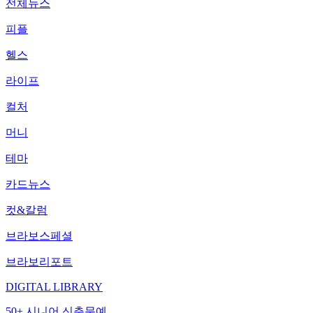
전체뉴스
피플
헬스
라이프
컬처
머니
테마
카드뉴스
컷&칼럼
브라보스페셜
브라보리포트
DIGITAL LIBRARY
50+ 시니어 신춘문예