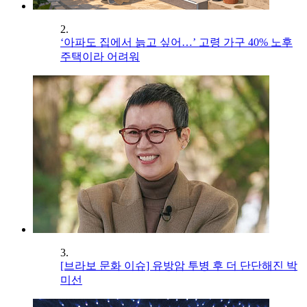
2.
‘아파도 집에서 늙고 싶어…’ 고령 가구 40% 노후
주택이라 어려워
3.
[브라보 문화 이슈] 유방암 투병 후 더 단단해진 박
미선