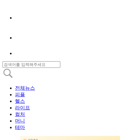
전체뉴스
피플
헬스
라이프
컬처
머니
테마