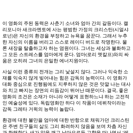
이 영화의 주된 동력은 사춘기 소녀와 엄마 간의 갈등이다. 캘
리포니아 새크라멘토에 사는 평범한 가정의 크리스틴(시얼샤
로넌)은 자신의 환경을 부정하고 뉴욕을 꿈꾼다. 그래서 누추
한 자신의 이름을 버리고 스스로 레이디 버드로 작명한다. 물
론 새장을 탈출하고자 하는 염원이다. 그녀는 세상과 불화하고
그 모든 스트레스를 엄마에게 푼다. 엄마(로리 멧칼프)와의 싸
움은 오히려 그녀의 은밀한 에너지원이다.
사실 이런 종류의 전개는 그리 낯설지 않다. 그러나 익숙한 소
재를 익숙지 않게 빚어내는 힘은 감독의 능력이다. 이 영화가
대화 중심으로 진행됨에도 지루하지 않은 것은 맛깔 나는 대사
와 치고 빠지는 장면의 리듬감이 뛰어난 때문이다. 결국, 좋은
영화의 조건은 소재가 아니라 어떻게 표현하느냐 하는 고전적
인 예술성에 있다. 독립영화만 하다 이 작품이 데뷔작이라는
감독 그레타 거윅의 능력이 놀랍다.
환경에 대한 불만을 엄마에 대한 반항으로 채워가던 크리스틴
은 주변 친구들의 삶도 그리 화려하지 않음을 보며 차츰 자신
과 화해한다. 새가 알을 깨고 날아오르듯 고향을 떠나면서 ‘레