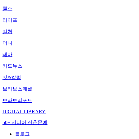
헬스
라이프
컬처
머니
테마
카드뉴스
컷&칼럼
브라보스페셜
브라보리포트
DIGITAL LIBRARY
50+ 시니어 신춘문예
블로그