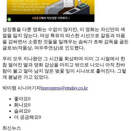
성장통을 다룬 영화는 수없이 많지만, 이 영화는 자신만의 색
깔을 잃지 않는다. 여성 특유의 따스한 시선으로 갈등과 아픔
을 감싸면서 소중한 것들을 일깨우는 솜씨가 초짜 감독을 골든
글로브(작품상, 여우주연상)로 인도했다.
우리 모두 지나왔던 그 시간을 회상하며 이미 그 시절에서 한
참 멀어진 딸과 영화 감상을 마치고 밖으로 나오니 아직 찬바
람이 불고 얼마 남지 않은 벚꽃 잎이 시나브로 흩어진다. 그렇
게 봄날은 가고 있었다.
박미령 시니어기자
bravopress@etoday.co.kr
좋아요
0
화나요
0
슬퍼요
0
더 궁금해요
0
최신뉴스