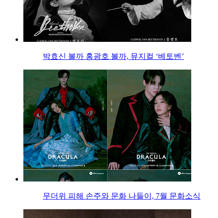
박효신 볼까 홍광호 볼까, 뮤지컬 ‘베토벤’
무더위 피해 손주와 문화 나들이, 7월 문화소식