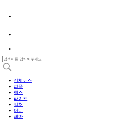
전체뉴스
피플
헬스
라이프
컬처
머니
테마