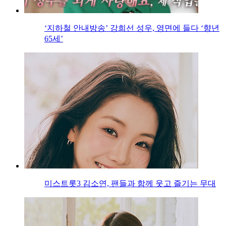
‘지하철 안내방송’ 강희선 성우, 영면에 들다 ‘향년
65세’
미스트롯3 김소연, 팬들과 함께 웃고 즐기는 무대