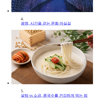
4.
광명, 시간을 걷는 문화 마실길
5.
설탕 vs 소금, 콩국수를 건강하게 먹는 법