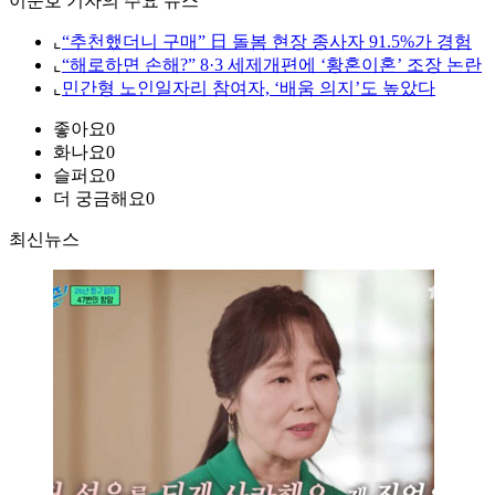
이준호 기자의 주요 뉴스
⌞
“추천했더니 구매” 日 돌봄 현장 종사자 91.5%가 경험
⌞
“해로하면 손해?” 8·3 세제개편에 ‘황혼이혼’ 조장 논란
⌞
민간형 노인일자리 참여자, ‘배움 의지’도 높았다
좋아요
0
화나요
0
슬퍼요
0
더 궁금해요
0
최신뉴스