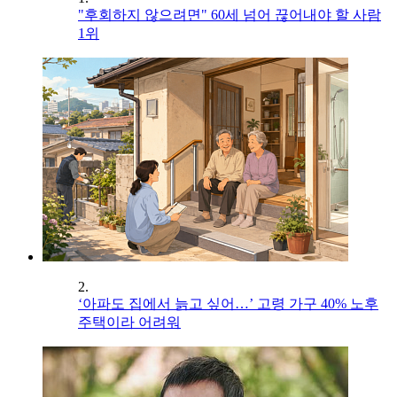
"후회하지 않으려면" 60세 넘어 끊어내야 할 사람
1위
2.
‘아파도 집에서 늙고 싶어…’ 고령 가구 40% 노후
주택이라 어려워