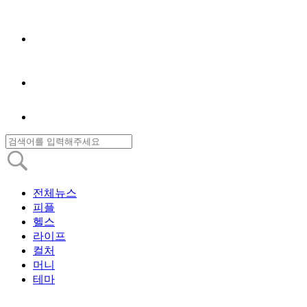
전체뉴스
피플
헬스
라이프
컬처
머니
테마