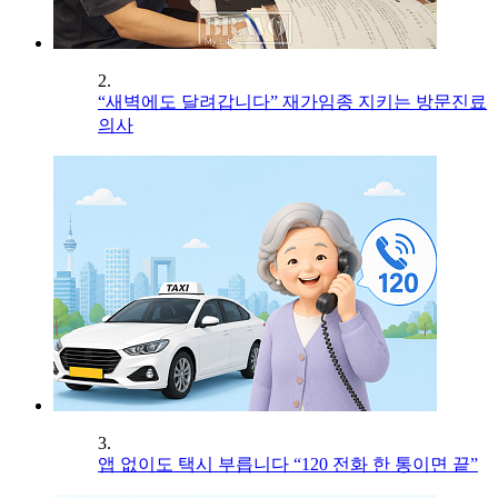
2.
“새벽에도 달려갑니다” 재가임종 지키는 방문진료
의사
3.
앱 없이도 택시 부릅니다 “120 전화 한 통이면 끝”