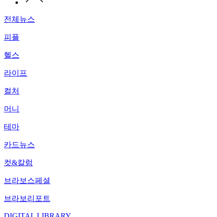
전체뉴스
피플
헬스
라이프
컬처
머니
테마
카드뉴스
컷&칼럼
브라보스페셜
브라보리포트
DIGITAL LIBRARY