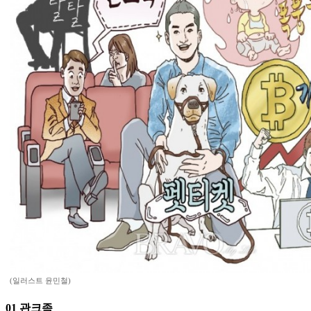
(일러스트 윤민철)
01 관크족