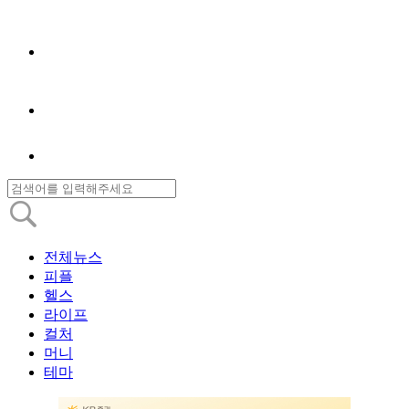
전체뉴스
피플
헬스
라이프
컬처
머니
테마