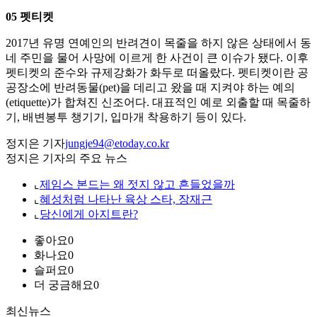
05 펫티켓
2017년 유명 연예인의 반려견이 목줄을 하지 않은 상태에서 동
네 주민을 물어 사망에 이르게 한 사건이 큰 이슈가 됐다. 이후
펫티켓의 준수와 규제강화가 화두로 떠올랐다. 펫티켓이란 공
공장소에 반려동물(pet)을 데리고 왔을 때 지켜야 하는 예의
(etiquette)가 합쳐진 신조어다. 대표적인 예로 외출할 때 목줄하
기, 배변봉투 챙기기, 입마개 착용하기 등이 있다.
정지은 기자
jungje94@etoday.co.kr
정지은 기자의 주요 뉴스
⌞
제임스 본드는 왜 젓지 않고 흔들었을까
⌞
혜성처럼 나타난 육상 스타, 장재근
⌞
당신에게 아지트란?
좋아요
0
화나요
0
슬퍼요
0
더 궁금해요
0
최신뉴스