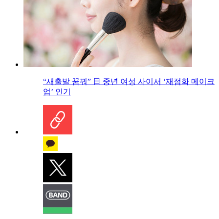
“새출발 꿈꿔” 日 중년 여성 사이서 ‘재점화 메이크
업’ 인기