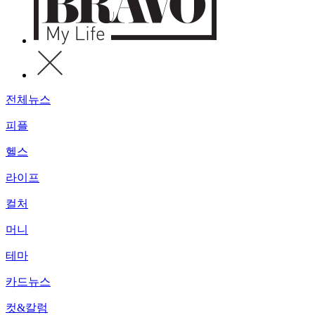
전체뉴스
피플
헬스
라이프
컬처
머니
테마
카드뉴스
컷&칼럼