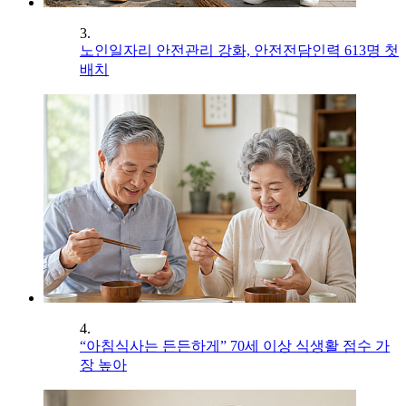
3.
노인일자리 안전관리 강화, 안전전담인력 613명 첫
배치
4.
“아침식사는 든든하게” 70세 이상 식생활 점수 가
장 높아