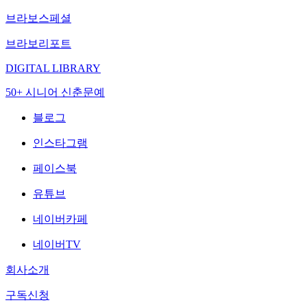
브라보스페셜
브라보리포트
DIGITAL LIBRARY
50+ 시니어 신춘문예
블로그
인스타그램
페이스북
유튜브
네이버카페
네이버TV
회사소개
구독신청