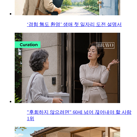
‘경험 無도 환영’ 생애 첫 일자리 도전 설명서
"후회하지 않으려면" 60세 넘어 끊어내야 할 사람
1위