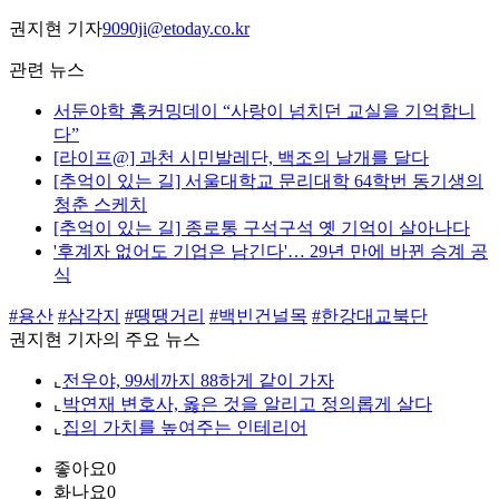
권지현 기자
9090ji@etoday.co.kr
관련 뉴스
서둔야학 홈커밍데이 “사랑이 넘치던 교실을 기억합니
다”
[라이프@] 과천 시민발레단, 백조의 날개를 달다
[추억이 있는 길] 서울대학교 문리대학 64학번 동기생의
청춘 스케치
[추억이 있는 길] 종로통 구석구석 옛 기억이 살아나다
'후계자 없어도 기업은 남긴다'… 29년 만에 바뀐 승계 공
식
#용산
#삼각지
#땡땡거리
#백빈건널목
#한강대교북단
권지현 기자의 주요 뉴스
⌞
전우야, 99세까지 88하게 같이 가자
⌞
박연재 변호사, 옳은 것을 알리고 정의롭게 살다
⌞
집의 가치를 높여주는 인테리어
좋아요
0
화나요
0