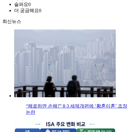
슬퍼요
0
더 궁금해요
0
최신뉴스
“해로하면 손해?” 8·3 세제개편에 ‘황혼이혼’ 조장
논란