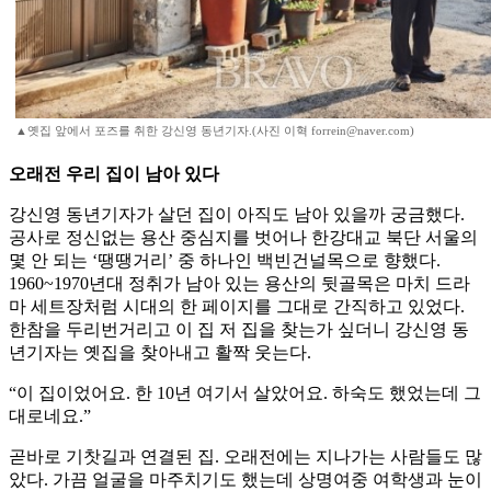
▲옛집 앞에서 포즈를 취한 강신영 동년기자.(사진 이혁 forrein@naver.com)
오래전 우리 집이 남아 있다
강신영 동년기자가 살던 집이 아직도 남아 있을까 궁금했다.
공사로 정신없는 용산 중심지를 벗어나 한강대교 북단 서울의
몇 안 되는 ‘땡땡거리’ 중 하나인 백빈건널목으로 향했다.
1960~1970년대 정취가 남아 있는 용산의 뒷골목은 마치 드라
마 세트장처럼 시대의 한 페이지를 그대로 간직하고 있었다.
한참을 두리번거리고 이 집 저 집을 찾는가 싶더니 강신영 동
년기자는 옛집을 찾아내고 활짝 웃는다.
“이 집이었어요. 한 10년 여기서 살았어요. 하숙도 했었는데 그
대로네요.”
곧바로 기찻길과 연결된 집. 오래전에는 지나가는 사람들도 많
았다. 가끔 얼굴을 마주치기도 했는데 상명여중 여학생과 눈이