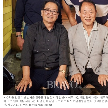
▲추억을 걷던 이날 반가운 친구들과 늦은 시각 만났다. 미국 사는 정갑영씨가 잠시 귀국해
다. 1970년에 찍은 사진(위). 47년 만에 같은 구도로 또 다시 기념촬영을 했다. (아래) 변영식
민, 정갑영.(사진 이혁 forrein@naver.com)