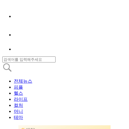
전체뉴스
피플
헬스
라이프
컬처
머니
테마