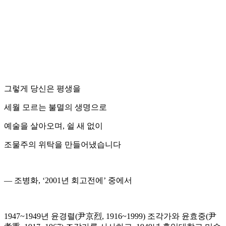
그렇게 당신은 평생을
세월 모르는 불멸의 생명으로
예술을 살아오며, 쉴 새 없이
조물주의 위탁을 만들어냈습니다
― 조병화, ‘2001년 회고전에’ 중에서
1947~1949년 윤경렬(尹京烈, 1916~1999) 조각가와 윤효중(尹