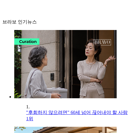
브라보 인기뉴스
1.
"후회하지 않으려면" 60세 넘어 끊어내야 할 사람
1위