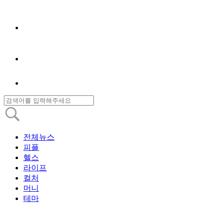
전체뉴스
피플
헬스
라이프
컬처
머니
테마