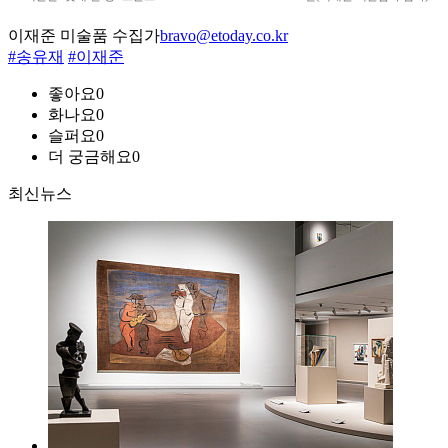
이재준 미술품 수집가
bravo@etoday.co.kr
#송유재
#이재준
좋아요
0
화나요
0
슬퍼요
0
더 궁금해요
0
최신뉴스