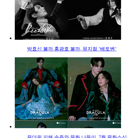
박효신 볼까 홍광호 볼까, 뮤지컬 ‘베토벤’
무더위 피해 손주와 문화 나들이, 7월 문화소식