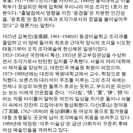
孝重, 1917~1967) 조각가를 사사하고, 1949년 홍익대학교 미술
학부가 창설되던 해에 입학해 우리나라 여성 조각인 1호가 된
분이다. “출발점에서 영향을 끼친 ‘윤경렬’은 차분한 인간성
을, ‘윤효중’은 힘찬 의욕과 조각가로서의 정열을 불어넣어주
었다”고 평론가는 말한다.
1925년 김복진(金復鎭, 1901~1940)이 동경미술학교 조각과를
졸업하고 이 땅에 돌아와 최초로 근대적 양식의 조각을 시도한
태동기부터 오직 조각예술에 헌신해온 일생이었다.
1953~1954년 국전에서 특선, 1955년 문교부장관상을 수상하
면서 조각가로서 탄탄한 입지를 구축했다. 서울의 여러 대학에
서 제자들을 양성하고, 대한민국 예술원 회원이 되었으며,
1973~1989년에는 대전의 목원대학교에서 교수, 학장으로 봉
직했다. 브론즈와 대리석이 주조를 이루는 그의 조각 속에는
언제나 모성의 따뜻한 혈류가 흐르는 듯하고, 부드러운 곡선미
는 보는 이에게 안온함을 준다. ‘기다림’, ‘情’, ‘愛’, ‘律’, ‘靜’이
라는 작품 타이틀이 말하듯 여인의 일상을 차가운 돌이나 쇠붙
이 속에서 잔잔히 끄집어내어 형상화했다. 다산(茶山) 정약용
(丁若鏞, 1762~1836)의 동상(銅像) 등 여성의 몸으로 힘겨웠을
대형 조형물도 곳곳에 남아 조각예술의 위용을 보여주고 있다.
1989년에 제정된 ‘석주 미술상’은 금년 23회까지 꾸준히 후배
여성 예술인들을 격려하고 있다.