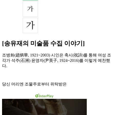
[송유재의 미술품 수집 이야기]
조병화(趙炳華, 1921~2003) 시인은 축시(祝詩)를 통해 여성 조
각가 석주(石洲) 윤영자(尹英子, 1924~2016)를 이렇게 예찬했
다.
당신 머리엔 조물주로부터 위탁받은