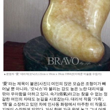
▲윤영자 ‘愛’ 대리석(오닉스) 22cm x 18cm x 39cm 1984년(이재준 미술품 수집가)
‘愛’라는 제목이 붙은[사진1] 여인의 앉은 모습은 조형미가 빼
어날 뿐 아니라, ‘오닉스’라 불리는 강도 높은 노란 대리석을
깎아 우아함을 더하고 있다. 속기(俗氣)라고는 찾을 수 없는 정
갈한 여인의 자태도 눈길을 사로잡는다. 대리석 작품 ‘가족’,
‘情’을 소장하고 있던 차에 인사동 화랑에서 마주한 이 작품도
기꺼이 소장하게 되었다. 거실 한편 가구 위에 놓고 그녀 어깨