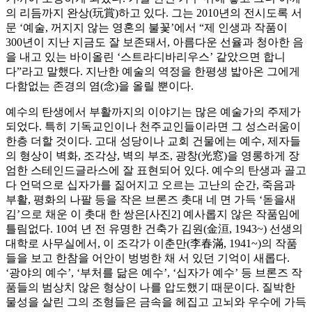
의 리듬까지 완상(玩賞)하고 있다. 그는 2010년의 전시도록 서
문 ‘예술, 꺼지지 않는 영혼의 불꽃’에서 “제 인생과 작품이
300년이 지난 지금도 잘 보존돼서, 아름다운 선율과 청아한 음
을 내고 있는 바이올린 ‘스트라디바리우스’ 같았으면 합니
다”라고 말했다. 지난한 예술의 역정을 한평생 밟아온 그에게
다함없는 존경의 염(念)을 올릴 뿐이다.
예수의 탄생에서 부활까지의 이야기는 많은 예술가의 주제가
되었다. 특히 기독교인이나 천주교인들이라면 그 성스러움이
한층 더할 것이다. 고대 성당이나 교회 건물에는 예수, 제자들
의 형상이 벽화, 조각상, 벽의 부조, 광창(光窓)을 영롱하게 장
엄한 스테인드글라스에 잘 표현되어 있다. 예수의 탄생과 골고
다 언덕으로 십자가를 짊어지고 오르는 고난의 순간, 죽음과
부활, 평화의 나팔 등을 작은 브론즈 촛대 네 면 가득 ‘돋을새
김’으로 채운 이 촛대 한 쌍은[사진2] 예사롭지 않은 작품임에
틀림없다. 10여 년 전 유명한 건축가 김원(金洹, 1943~) 선생의
대학로 사무실에서, 이 조각가 이춘만(李春滿, 1941~)의 작품
들을 보고 한참을 어안이 벙벙한 채 서 있던 기억이 새롭다.
‘광야의 예수’, ‘부처를 닮은 예수’, ‘십자가 예수’ 등 브론즈 작
품들의 범상치 않은 형상이 나를 압도했기 때문이다. 질박한
물성을 살린 그의 조형들은 금속을 헤집고 고뇌와 우수에 가득