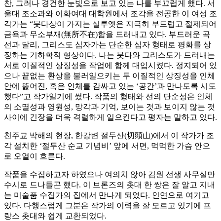
찬, 그러나 경건한 눈빛으로 보고 있는 나를 부끄럽게 했다. 서
울대 조소과와 이화여대 대학원에서 조각을 전공한 이 여성 조
각가는 “붓다상이 가지는 실루엣은 지극히 부드럽고 절제되어
금욕과 무소부재(無所不在)함을 드러내고 있다. 부드러운 곡
선과 달리, 그리스도 십자가는 단순한 십자 형태로 평화를 상
징하는 기하학적 형상이다. 나는 붓다와 그리스도가 드러내는
서로 이질적인 상징성을 작업에 함께 대입시켰다. 정지되어 있
으나 끝없는 환상을 불러일으키는 두 이질적인 상징성을 인체
안에 뚫어진, 혹은 인체를 감싸고 있는 ‘공간’과 만나도록 시도
했다”고 작가일기에 썼다. 작품의 형태와 선의 단순성은 인체
의 소멸성과 영원성, 망각과 기억, 보이는 것과 보이지 않는 것
사이에 긴장을 더욱 격렬하게 일으킨다고 평자는 말하고 있다.
천주교 박해의 현장, 한강변 절두산(切頭山)에서 이 작가가 조
각 설치한 ‘절두산 순교 기념비’ 앞에 서면, 먹먹한 가슴 안으
로 오열이 흐른다.
작품을 수집하고자 하였으나 여의치 않아 김원 선생 사무실만
수시로 드나들곤 했다. 이 브론즈의 촛대 한 쌍은 잘 알고 지내
는 미술품 수집가의 집에서 만나게 되었다. 인연으로 여기고
있다. 다행스럽게 그분은 작가의 이력을 잘 모르고 있기에 프
랑스 촛대와 쉽게 교환되었다.