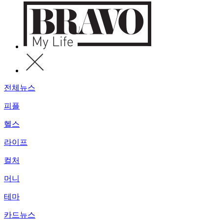
전체뉴스
피플
헬스
라이프
컬처
머니
테마
카드뉴스