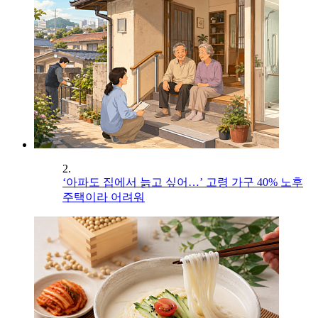
2.
‘아파도 집에서 늙고 싶어…’ 고령 가구 40% 노후
주택이라 어려워