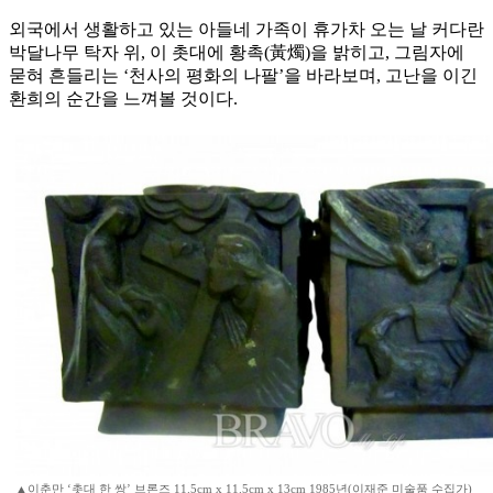
외국에서 생활하고 있는 아들네 가족이 휴가차 오는 날 커다란
박달나무 탁자 위, 이 촛대에 황촉(黃燭)을 밝히고, 그림자에
묻혀 흔들리는 ‘천사의 평화의 나팔’을 바라보며, 고난을 이긴
환희의 순간을 느껴볼 것이다.
▲이춘만 ‘촛대 한 쌍’ 브론즈 11.5cm x 11.5cm x 13cm 1985년(이재준 미술품 수집가)