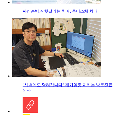
파킨슨병과 헷갈리는 치매, 루이소체 치매
“새벽에도 달려갑니다” 재가임종 지키는 방문진료
의사