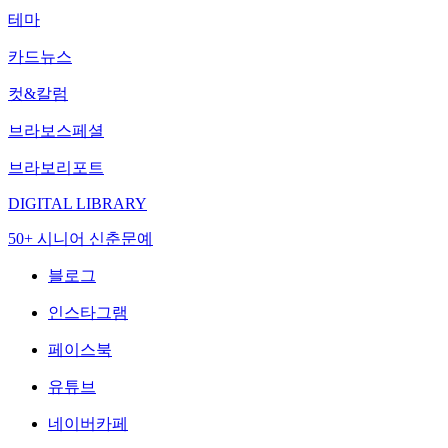
테마
카드뉴스
컷&칼럼
브라보스페셜
브라보리포트
DIGITAL LIBRARY
50+ 시니어 신춘문예
블로그
인스타그램
페이스북
유튜브
네이버카페