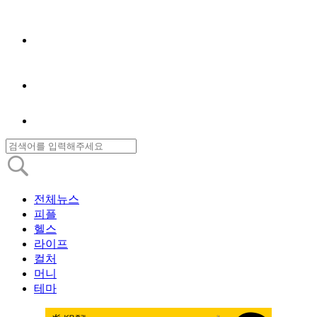
전체뉴스
피플
헬스
라이프
컬처
머니
테마