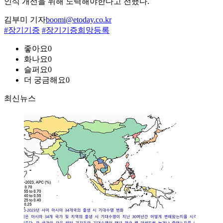
인식 개선을 위해 노력해야한다고 전했다.
김부미 기자
boomi@etoday.co.kr
#장기기증
#장기기증희망등록
좋아요
0
화나요
0
슬퍼요
0
더 궁금해요
0
최신뉴스