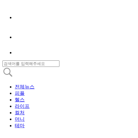
전체뉴스
피플
헬스
라이프
컬처
머니
테마