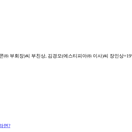
장)씨 부친상, 김경모(에스티피아㈜ 이사)씨 장인상=19일22시35
라면?