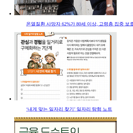
온열질환 사망자 62%가 80세 이상, 고령층 집중 보
‘내게 맞는 일자리 찾기’ 일자리 탐험 노트