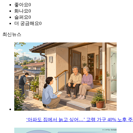
좋아요
0
화나요
0
슬퍼요
0
더 궁금해요
0
최신뉴스
‘아파도 집에서 늙고 싶어…’ 고령 가구 40% 노후