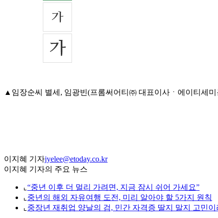
▲임장순씨 별세, 임광빈(프롬써어티㈜ 대표이사ㆍ에이티세미콘㈜ 부회
이지혜 기자
jyelee@etoday.co.kr
이지혜 기자의 주요 뉴스
⌞
“중년 이후 더 멀리 가려면, 지금 잠시 쉬어 가세요”
⌞
중년의 해외 자유여행 도전, 미리 알아야 할 5가지 원칙
⌞
중장년 재취업 양날의 검, 민간 자격증 딸지 말지 고민이