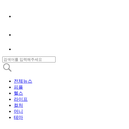
전체뉴스
피플
헬스
라이프
컬처
머니
테마