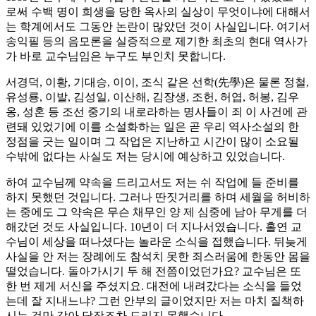
로써 수백 명이 희생을 당한 옥사의 실상이 무엇이냐에 대해서
는 학계에서도 그동안 논란이 많았던 것이 사실입니다. 여기서
송익필 등의 음모론을 실증적으로 제기한 최초의 현대 역사가
가 바로 교수님임은 누구도 부인치 못합니다.
서경덕, 이황, 기대승, 이이, 조식 같은 선학(先學)은 물론 정철,
유성룡, 이발, 김성일, 이산해, 김장생, 조헌, 허엽, 허봉, 김우
옹, 성혼 등 조선 중기의 내로라하는 명사들이 죄 이 사건에 관
련돼 있었기에 이를 소설화하는 일은 곧 우리 역사소설의 한
정점을 긋는 일이며 그 작업은 지난하고 시간이 많이 소요될
수밖에 없다는 사실도 저는 당시에 예상하고 있었습니다.
하여 교수님께 약속을 드리고서도 저는 쉬 작업에 들 준비를
하지 못했던 것입니다. 그러나 딴짓거리를 하며 세월을 허비하
는 중에도 그 약속은 무슨 채무인 양 제 심중에 남아 무게를 더
해갔던 것도 사실입니다. 10년이 더 지나서였습니다. 홀연 교
수님이 세상을 떠나셨다는 놀라운 소식을 접했습니다. 뒤늦게
사실을 안 저는 장례에도 참석치 못한 죄스러움에 한동안 몸을
떨었습니다. 돌아가시기 두 해 전쯤이었던가요? 교수님은 또
한 번 제게 서신을 주셨지요. 대전에 내려갔다는 소식을 들었
는데 잘 지내느냐? 그런 안부의 글이었지만 저는 마치 질책하
시는 것만 같아 답장조차 드리지 못했습니다.