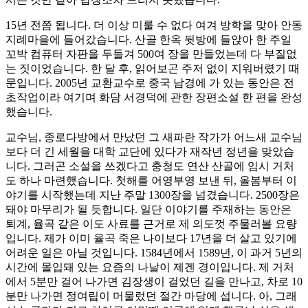
15년 전쯤 됩니다. 더 이상 미룰 수 없다 여겨 방학을 맞아 안동
지례마을에 들어갔습니다. 산골 한옥 뒷방에 들앉아 한 주일
꼬박 컴퓨터 자판을 두들겨 500여 장을 만들었는데 다 부질없
는 짓이었습니다. 한 달 후, 읽어보곤 주저 없이 지워버렸기 때
문입니다. 2005년 교환교수로 중국 남경에 가 있는 동안은 전
초작업이라 여기며 화담 서경덕에 관한 장편소설 한 편을 완성
했습니다.
교수님, 종로다방에서 만났던 그 새파란 작가가 어느새 교수님
보다 더 긴 세월을 대학 교단에 있다가 재작년 정년을 맞았습
니다. 그러곤 소설을 쓰겠다고 충청도 연산 산골에 임시 거처
도 하나 마련했습니다. 첫해를 어영부영 보낸 뒤, 올봄부터 이
야기를 시작했는데 지난 주말 1300장을 넘겼습니다. 2500장은
돼야 마무리가 될 듯합니다. 일단 이야기를 주재하는 동안은
퇴계, 율곡 같은 이도 사료를 근거로 제 의도껏 주물러볼 요량
입니다. 제가 이미 율곡 죽은 나이보다 17년을 더 살고 있기에
어려운 일은 아닐 것입니다. 1584년에서 1589년, 이 과거 5년의
시간에 몰입돼 있는 요즘의 나날이 제겐 경이입니다. 제 거처
에서 5분만 걸어 나가면 김장생이 걸었던 길을 만나고, 차로 10
분만 나가면 정여립이 머물렀던 절간 마당에 섭니다. 아, 그래