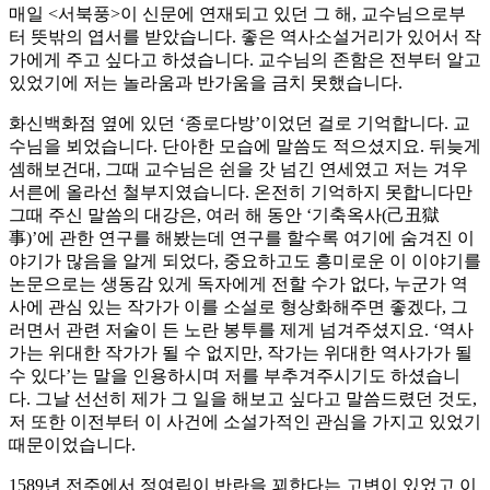
매일 <서북풍>이 신문에 연재되고 있던 그 해, 교수님으로부
터 뜻밖의 엽서를 받았습니다. 좋은 역사소설거리가 있어서 작
가에게 주고 싶다고 하셨습니다. 교수님의 존함은 전부터 알고
있었기에 저는 놀라움과 반가움을 금치 못했습니다.
화신백화점 옆에 있던 ‘종로다방’이었던 걸로 기억합니다. 교
수님을 뵈었습니다. 단아한 모습에 말씀도 적으셨지요. 뒤늦게
셈해보건대, 그때 교수님은 쉰을 갓 넘긴 연세였고 저는 겨우
서른에 올라선 철부지였습니다. 온전히 기억하지 못합니다만
그때 주신 말씀의 대강은, 여러 해 동안 ‘기축옥사(己丑獄
事)’에 관한 연구를 해봤는데 연구를 할수록 여기에 숨겨진 이
야기가 많음을 알게 되었다, 중요하고도 흥미로운 이 이야기를
논문으로는 생동감 있게 독자에게 전할 수가 없다, 누군가 역
사에 관심 있는 작가가 이를 소설로 형상화해주면 좋겠다, 그
러면서 관련 저술이 든 노란 봉투를 제게 넘겨주셨지요. ‘역사
가는 위대한 작가가 될 수 없지만, 작가는 위대한 역사가가 될
수 있다’는 말을 인용하시며 저를 부추겨주시기도 하셨습니
다. 그날 선선히 제가 그 일을 해보고 싶다고 말씀드렸던 것도,
저 또한 이전부터 이 사건에 소설가적인 관심을 가지고 있었기
때문이었습니다.
1589년 전주에서 정여립이 반란을 꾀한다는 고변이 있었고 이