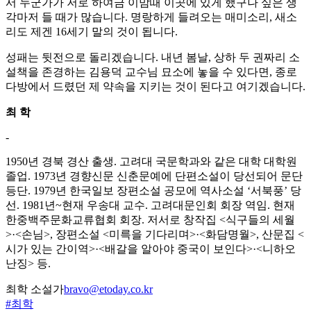
서 누군가가 저로 하여금 이맘때 이곳에 있게 했구나 싶은 생
각마저 들 때가 많습니다. 명랑하게 들려오는 매미소리, 새소
리도 제겐 16세기 말의 것이 됩니다.
성패는 뒷전으로 돌리겠습니다. 내년 봄날, 상하 두 권짜리 소
설책을 존경하는 김용덕 교수님 묘소에 놓을 수 있다면, 종로
다방에서 드렸던 제 약속을 지키는 것이 된다고 여기겠습니다.
최 학
-
1950년 경북 경산 출생. 고려대 국문학과와 같은 대학 대학원
졸업. 1973년 경향신문 신춘문예에 단편소설이 당선되어 문단
등단. 1979년 한국일보 장편소설 공모에 역사소설 ‘서북풍’ 당
선. 1981년~현재 우송대 교수. 고려대문인회 회장 역임. 현재
한중백주문화교류협회 회장. 저서로 창작집 <식구들의 세월
>·<손님>, 장편소설 <미륵을 기다리며>·<화담명월>, 산문집 <
시가 있는 간이역>·<배갈을 알아야 중국이 보인다>·<니하오
난징> 등.
최학 소설가
bravo@etoday.co.kr
#최학