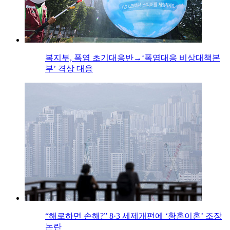
복지부, 폭염 초기대응반→‘폭염대응 비상대책본
부’ 격상 대응
“해로하면 손해?” 8·3 세제개편에 ‘황혼이혼’ 조장
논란