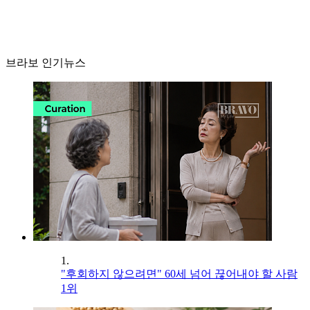
브라보 인기뉴스
1.
"후회하지 않으려면" 60세 넘어 끊어내야 할 사람
1위