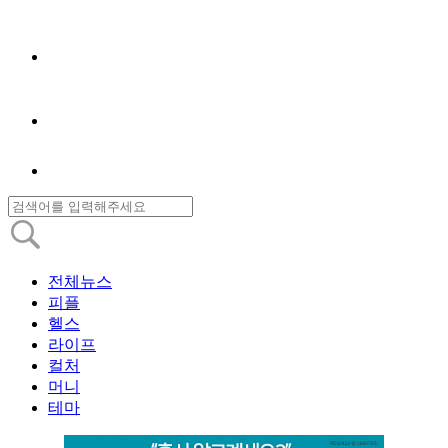
전체뉴스
피플
헬스
라이프
컬처
머니
테마