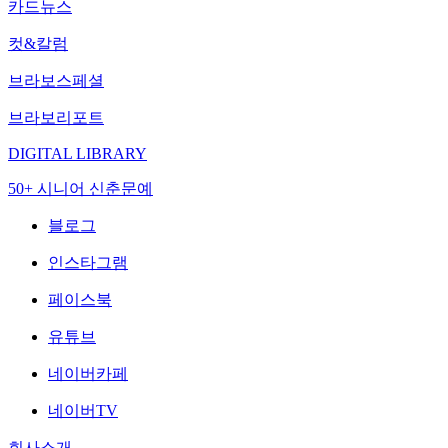
카드뉴스
컷&칼럼
브라보스페셜
브라보리포트
DIGITAL LIBRARY
50+ 시니어 신춘문예
블로그
인스타그램
페이스북
유튜브
네이버카페
네이버TV
회사소개