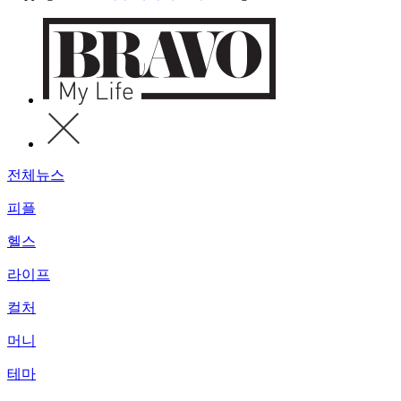
전체뉴스
피플
헬스
라이프
컬처
머니
테마