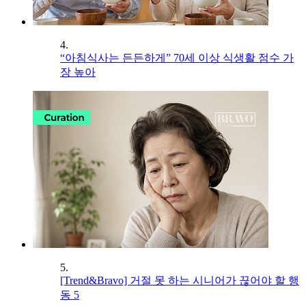
4.
“아침식사는 든든하게” 70세 이상 식생활 점수 가
장 높아
5.
[Trend&Bravo] 거절 못 하는 시니어가 끊어야 할 행
동 5