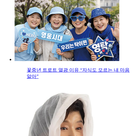
꽃중년 트로트 열광 이유 “자식도 모르는 내 마음
알아”