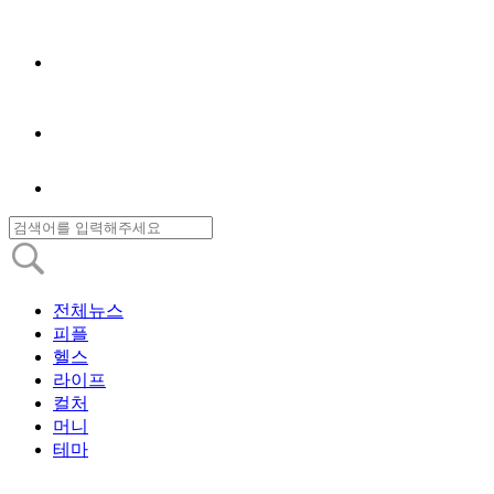
전체뉴스
피플
헬스
라이프
컬처
머니
테마