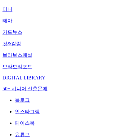
머니
테마
카드뉴스
컷&칼럼
브라보스페셜
브라보리포트
DIGITAL LIBRARY
50+ 시니어 신춘문예
블로그
인스타그램
페이스북
유튜브