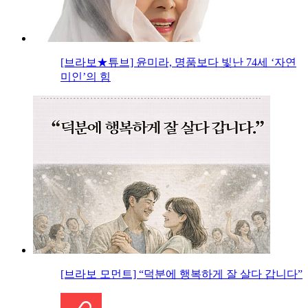
[브라보★튜브] 윤미라, 명품보다 빛난 74세 ‘자연
미인’의 힘
[브라보 모먼트] “덕분에 행복하게 잘 살다 갑니다”