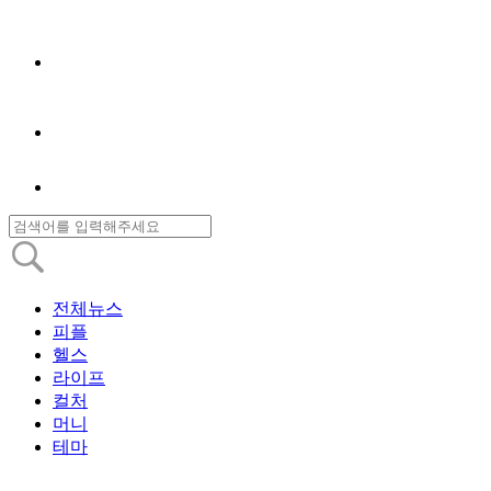
전체뉴스
피플
헬스
라이프
컬처
머니
테마