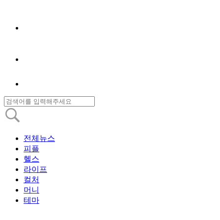
전체뉴스
피플
헬스
라이프
컬처
머니
테마