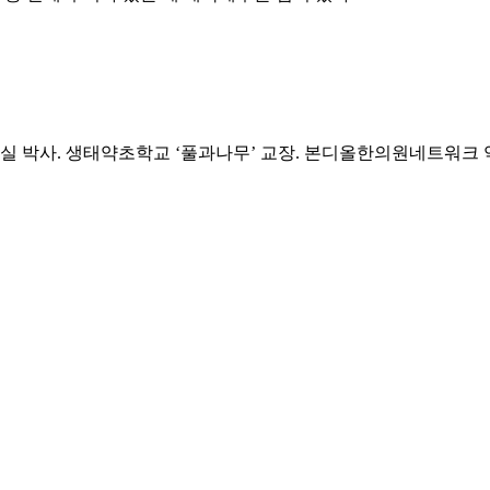
 박사. 생태약초학교 ‘풀과나무’ 교장. 본디올한의원네트워크 약