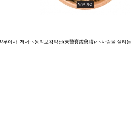
무이사. 저서: <동의보감약선(東醫寶鑑藥膳)> <사람을 살리는