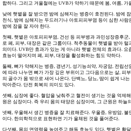
합하다. 그리고 겨울철에는 UVB가 약하기 때문에 봄, 여름, 가
낮에 햇볕을 잘 받으면 밤에 심해지는 병증이 호전된다. 밤에 잠
천식, 밤에 심해지는 두드러기나 아토피피부염 등이 심한 사람은
밤에 잠을 잘 자야 한다.
첫째, 햇볕은 아토피피부염, 건선 등 피부병과 과민성장증후군, 
로 폐, 피부, 대장은 같은 그룹이다. 척추동물이 햇볕을 받아 
의미다. UVB만 효과가 있는 게 아니라 햇볕 전체의 효과다.
효능이 떨어지며 폐, 피부, 대장을 활성화하는 힘도 약하다.
둘째, 뼈가 약해지는 병증, 갱년기, 성기능쇠약, 자궁암, 전립
에 따라 나누면 뼈가 가장 깊은 부위이고 그다음으로는 살, 피부
의 골수가 몸 밖으로 새어 나온다. 단백뇨, 당뇨, 땀이 쉽게 나
막아준다. 단전 회복의 의미도 있다.
셋째, 심장에 좋다. 혈압을 낮춰주고 혈전이 생기는 것을 억제
원은 심장이다. 즉 우리 몸의 태양은 심장이며, 그 근원은 하늘
넷째, 우울해서 생긴 병증을 잘 치료해준다. 우울증, 유방암, 
이다. 한의학적으로 표현하면 기가 울체된 것을 풀어준다.
다섯째, 몸의 면역력을 높여주고 해독 효능도 있다. 햇볕은 황달