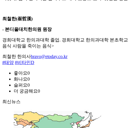
최철한(崔哲漢)
- 본디올대치한의원 원장
경희대학교 한의과대학 졸업. 경희대학교 한의과대학 본초학교실
음식 사람을 죽이는 음식>
최철한 한의사
bravo@etoday.co.kr
#태양
#비타민D
좋아요
0
화나요
0
슬퍼요
0
더 궁금해요
0
최신뉴스