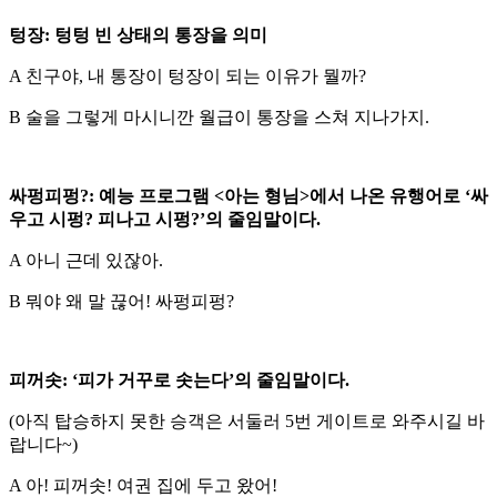
텅장: 텅텅 빈 상태의 통장을 의미
A 친구야, 내 통장이 텅장이 되는 이유가 뭘까?
B 술을 그렇게 마시니깐 월급이 통장을 스쳐 지나가지.
싸펑피펑?: 예능 프로그램 <아는 형님>에서 나온 유행어로 ‘싸
우고 시펑? 피나고 시펑?’의 줄임말이다.
A 아니 근데 있잖아.
B 뭐야 왜 말 끊어! 싸펑피펑?
피꺼솟: ‘피가 거꾸로 솟는다’의 줄임말이다.
(아직 탑승하지 못한 승객은 서둘러 5번 게이트로 와주시길 바
랍니다~)
A 아! 피꺼솟! 여권 집에 두고 왔어!