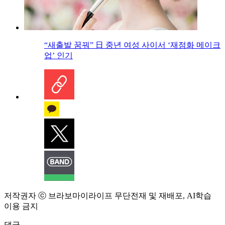
“새출발 꿈꿔” 日 중년 여성 사이서 ‘재점화 메이크
업’ 인기
저작권자 ⓒ 브라보마이라이프 무단전재 및 재배포, AI학습
이용 금지
댓글