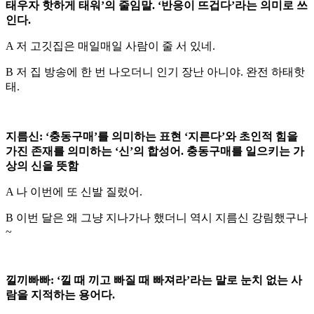
태우자 핫하게 태워’의 줄임말. ‘반응이 뜨겁다’라는 의미로 쓰
인다.
A 저 고깃집은 매일매일 사람이 줄 서 있네.
B 저 집 방송에 한 번 나오더니 인기 장난 아니야. 완전 하태핫
태.
지름신: ‘충동구매’를 의미하는 표현 ‘지른다’와 초인적 힘을
가진 존재를 의미하는 ‘신’의 합성어. 충동구매를 일으키는 가
상의 신을 뜻함
A 나 이번에 또 신발 질렀어.
B 이번 달은 왜 그냥 지나가나 했더니 역시 지름신 강림했구나
~
낄끼빠빠: ‘낄 때 끼고 빠질 때 빠져라’라는 말로 눈치 없는 사
람을 지적하는 용어다.