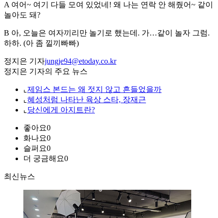
A 여어~ 여기 다들 모여 있었네! 왜 나는 연락 안 해줬어~ 같이
놀아도 돼?
B 아, 오늘은 여자끼리만 놀기로 했는데. 가…같이 놀자 그럼.
하하. (아 좀 낄끼빠빠)
정지은 기자
jungje94@etoday.co.kr
정지은 기자의 주요 뉴스
⌞
제임스 본드는 왜 젓지 않고 흔들었을까
⌞
혜성처럼 나타난 육상 스타, 장재근
⌞
당신에게 아지트란?
좋아요
0
화나요
0
슬퍼요
0
더 궁금해요
0
최신뉴스