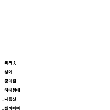
□피꺼솟
□상메
□궁예질
□하태핫태
□지름신
□낄끼빠빠