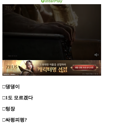
□댕댕이
□1도 모르겠다
□텅장
□싸펑피펑?