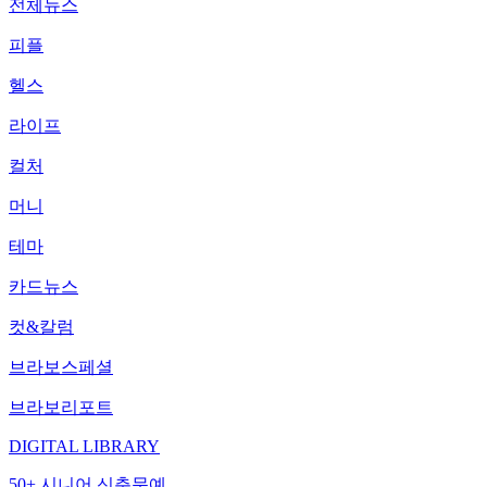
전체뉴스
피플
헬스
라이프
컬처
머니
테마
카드뉴스
컷&칼럼
브라보스페셜
브라보리포트
DIGITAL LIBRARY
50+ 시니어 신춘문예