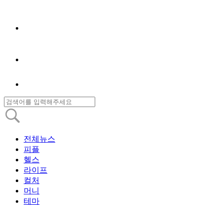
전체뉴스
피플
헬스
라이프
컬처
머니
테마