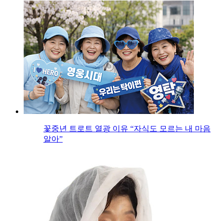
꽃중년 트로트 열광 이유 “자식도 모르는 내 마음
알아”