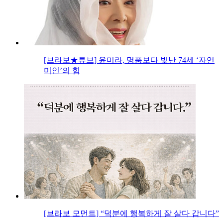
[브라보★튜브] 윤미라, 명품보다 빛난 74세 ‘자연
미인’의 힘
[브라보 모먼트] “덕분에 행복하게 잘 살다 갑니다”