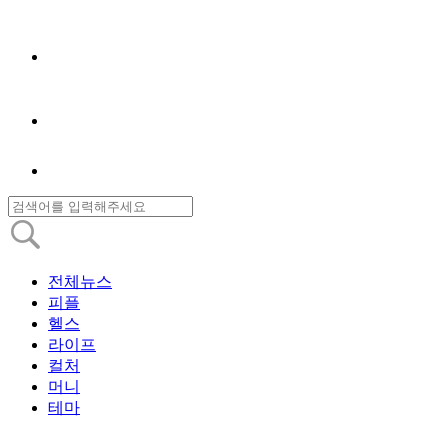
전체뉴스
피플
헬스
라이프
컬처
머니
테마