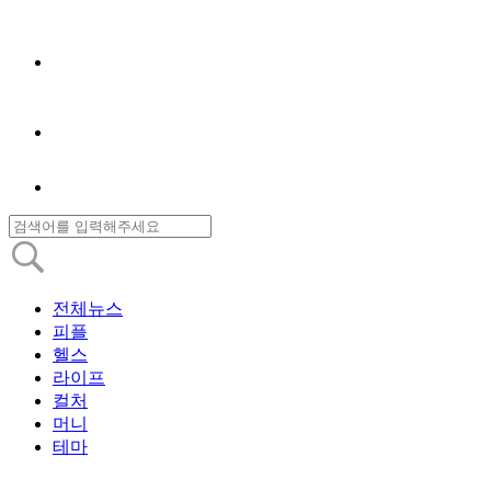
전체뉴스
피플
헬스
라이프
컬처
머니
테마