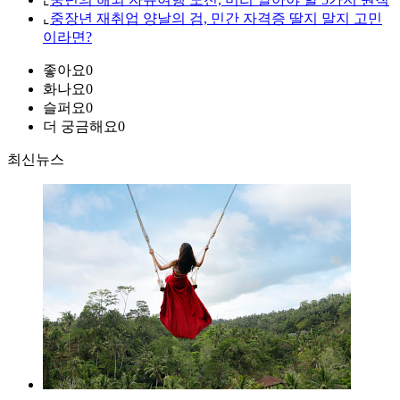
⌞
중장년 재취업 양날의 검, 민간 자격증 딸지 말지 고민
이라면?
좋아요
0
화나요
0
슬퍼요
0
더 궁금해요
0
최신뉴스