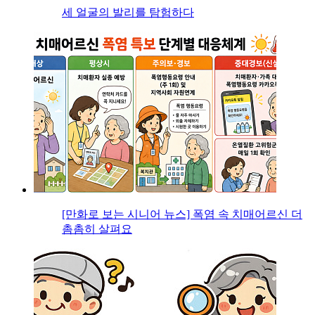
세 얼굴의 발리를 탐험하다
[만화로 보는 시니어 뉴스] 폭염 속 치매어르신 더
촘촘히 살펴요