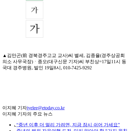
▲김만곤(前 경북경주고교 교사)씨 별세, 김종율(경주상공회
의소 사무국장)ㆍ종오(대구신문 기자)씨 부친상=17일11시 동
국대 경주병원, 발인 19일8시, 010-7425-9292
이지혜 기자
jyelee@etoday.co.kr
이지혜 기자의 주요 뉴스
⌞
“중년 이후 더 멀리 가려면, 지금 잠시 쉬어 가세요”
⌞
중년의 해외 자유여행 도전, 미리 알아야 할 5가지 원칙