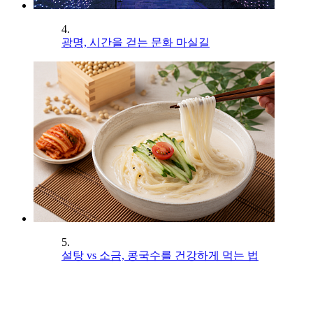
4.
광명, 시간을 걷는 문화 마실길
5.
설탕 vs 소금, 콩국수를 건강하게 먹는 법