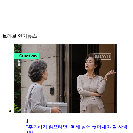
브라보 인기뉴스
1.
"후회하지 않으려면" 60세 넘어 끊어내야 할 사람
1위