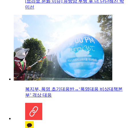
[브라보 문화 이슈] 유방암 투병 후 더 단단해진 박
미선
복지부, 폭염 초기대응반→‘폭염대응 비상대책본
부’ 격상 대응