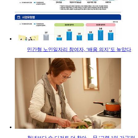
민간형 노인일자리 참여자, ‘배움 의지’도 높았다
청년보다 술·디저트 더 찾아… 日 '고령 1인 가구'의