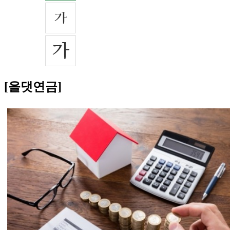
[올댓연금]