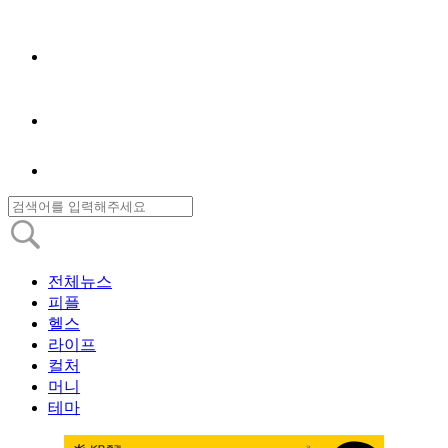
전체뉴스
피플
헬스
라이프
컬처
머니
테마