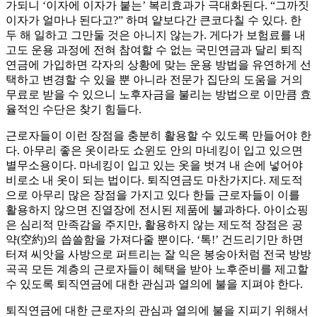
가되니 ‘이자에 이자가 붙는’ 복리효과가 극대화된다. “그까짓
이자가 얼마나 된다고?” 하며 얕보다간 큰코다칠 수 있다. 한
두 해 일하고 그만둘 것은 아니지 않는가. 게다가 보험료를 내
고도 운용 과정에 전혀 참여할 수 없는 국민연금과 달리 퇴직
연금에 가입하면 각자의 상황에 맞는 운용 방법을 유연하게 선
택하고 변경할 수 있을 뿐 아니라 전문가 집단의 도움을 거의
무료로 받을 수 있으니 노후자금을 불리는 방법으로 이만큼 효
율적인 수단은 찾기 힘들다.
근로자들이 이런 장점을 충분히 활용할 수 있도록 만들어야 한
다. 아무리 좋은 옷이라도 쇼윈도 안의 마네킹이 입고 있으면
별무소용이다. 마네킹이 입고 있는 옷을 벗겨 내 손에 넣어야
비로소 내 옷이 되는 법이다. 퇴직연금도 마찬가지다. 제도적
으로 아무리 많은 장점을 가지고 있다 한들 근로자들이 이를
활용하지 않으면 진열장에 전시된 제품에 불과하다. 아이쇼핑
은 심리적 만족감을 주지만, 활용하지 않는 제도적 장점은 공
약(空約)의 씁쓸함을 가져다줄 뿐이다. ‘톡!’ 건드리기만 하면
터져 씨앗을 사방으로 퍼트리는 잘 익은 봉숭아처럼 전국 방방
곡곡 모든 계층의 근로자들이 혜택을 받아 노후준비를 제고할
수 있도록 퇴직연금에 대한 관심과 열의에 불을 지펴야 한다.
퇴직연금에 대한 근로자의 관심과 열의에 불을 지피기 위해서