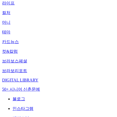
라이프
컬처
머니
테마
카드뉴스
컷&칼럼
브라보스페셜
브라보리포트
DIGITAL LIBRARY
50+ 시니어 신춘문예
블로그
인스타그램