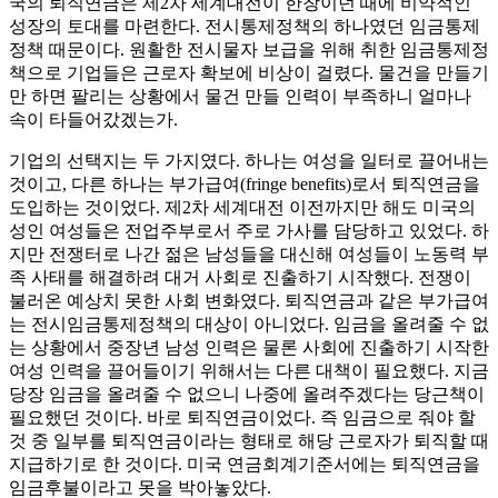
국의 퇴직연금은 제2차 세계대전이 한창이던 때에 비약적인
성장의 토대를 마련한다. 전시통제정책의 하나였던 임금통제
정책 때문이다. 원활한 전시물자 보급을 위해 취한 임금통제정
책으로 기업들은 근로자 확보에 비상이 걸렸다. 물건을 만들기
만 하면 팔리는 상황에서 물건 만들 인력이 부족하니 얼마나
속이 타들어갔겠는가.
기업의 선택지는 두 가지였다. 하나는 여성을 일터로 끌어내는
것이고, 다른 하나는 부가급여(fringe benefits)로서 퇴직연금을
도입하는 것이었다. 제2차 세계대전 이전까지만 해도 미국의
성인 여성들은 전업주부로서 주로 가사를 담당하고 있었다. 하
지만 전쟁터로 나간 젊은 남성들을 대신해 여성들이 노동력 부
족 사태를 해결하려 대거 사회로 진출하기 시작했다. 전쟁이
불러온 예상치 못한 사회 변화였다. 퇴직연금과 같은 부가급여
는 전시임금통제정책의 대상이 아니었다. 임금을 올려줄 수 없
는 상황에서 중장년 남성 인력은 물론 사회에 진출하기 시작한
여성 인력을 끌어들이기 위해서는 다른 대책이 필요했다. 지금
당장 임금을 올려줄 수 없으니 나중에 올려주겠다는 당근책이
필요했던 것이다. 바로 퇴직연금이었다. 즉 임금으로 줘야 할
것 중 일부를 퇴직연금이라는 형태로 해당 근로자가 퇴직할 때
지급하기로 한 것이다. 미국 연금회계기준서에는 퇴직연금을
임금후불이라고 못을 박아놓았다.