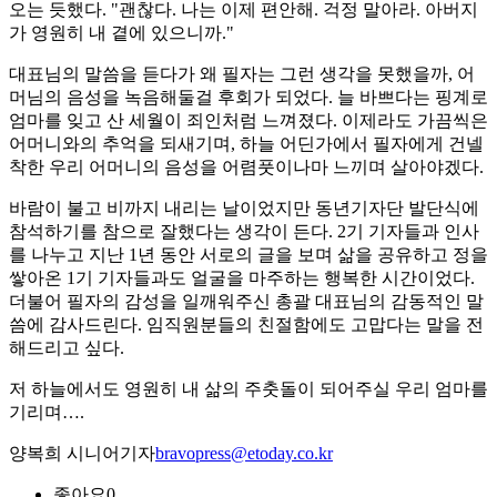
오는 듯했다. "괜찮다. 나는 이제 편안해. 걱정 말아라. 아버지
가 영원히 내 곁에 있으니까."
대표님의 말씀을 듣다가 왜 필자는 그런 생각을 못했을까, 어
머님의 음성을 녹음해둘걸 후회가 되었다. 늘 바쁘다는 핑계로
엄마를 잊고 산 세월이 죄인처럼 느껴졌다. 이제라도 가끔씩은
어머니와의 추억을 되새기며, 하늘 어딘가에서 필자에게 건넬
착한 우리 어머니의 음성을 어렴풋이나마 느끼며 살아야겠다.
바람이 불고 비까지 내리는 날이었지만 동년기자단 발단식에
참석하기를 참으로 잘했다는 생각이 든다. 2기 기자들과 인사
를 나누고 지난 1년 동안 서로의 글을 보며 삶을 공유하고 정을
쌓아온 1기 기자들과도 얼굴을 마주하는 행복한 시간이었다.
더불어 필자의 감성을 일깨워주신 총괄 대표님의 감동적인 말
씀에 감사드린다. 임직원분들의 친절함에도 고맙다는 말을 전
해드리고 싶다.
저 하늘에서도 영원히 내 삶의 주춧돌이 되어주실 우리 엄마를
기리며….
양복희 시니어기자
bravopress@etoday.co.kr
좋아요
0