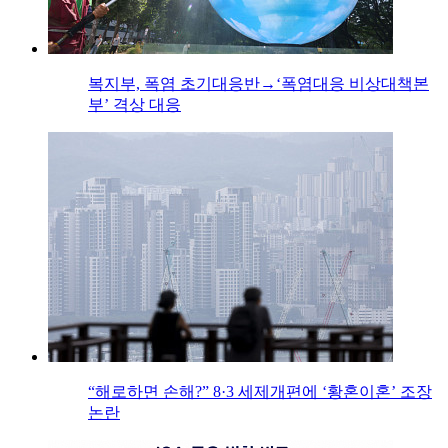
복지부, 폭염 초기대응반→‘폭염대응 비상대책본
부’ 격상 대응
“해로하면 손해?” 8·3 세제개편에 ‘황혼이혼’ 조장
논란