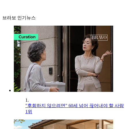
브라보 인기뉴스
1.
"후회하지 않으려면" 60세 넘어 끊어내야 할 사람
1위