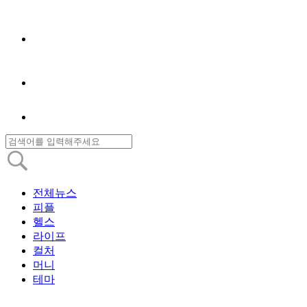
전체뉴스
피플
헬스
라이프
컬처
머니
테마