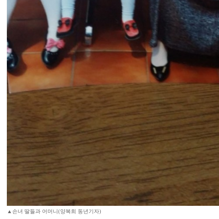
▲손녀 딸들과 어머니(양복희 동년기자)