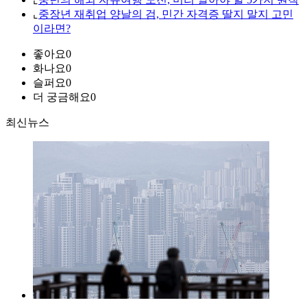
⌞
중장년 재취업 양날의 검, 민간 자격증 딸지 말지 고민
이라면?
좋아요
0
화나요
0
슬퍼요
0
더 궁금해요
0
최신뉴스