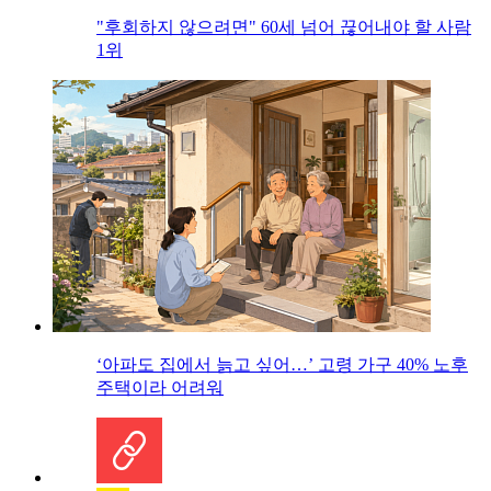
"후회하지 않으려면" 60세 넘어 끊어내야 할 사람
1위
‘아파도 집에서 늙고 싶어…’ 고령 가구 40% 노후
주택이라 어려워