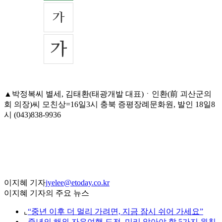
▲박정복씨 별세, 김태환(태광개발 대표)ㆍ인환(前 괴산군의
회 의장)씨 모친상=16일3시 충북 증평장례문화원, 발인 18일8
시 (043)838-9936
이지혜 기자
jyelee@etoday.co.kr
이지혜 기자의 주요 뉴스
⌞
“중년 이후 더 멀리 가려면, 지금 잠시 쉬어 가세요”
⌞
중년의 해외 자유여행 도전, 미리 알아야 할 5가지 원칙