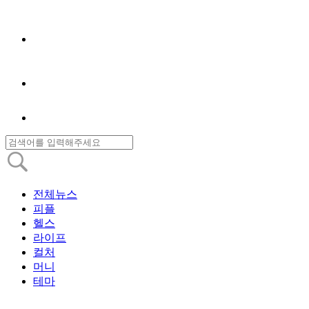
전체뉴스
피플
헬스
라이프
컬처
머니
테마