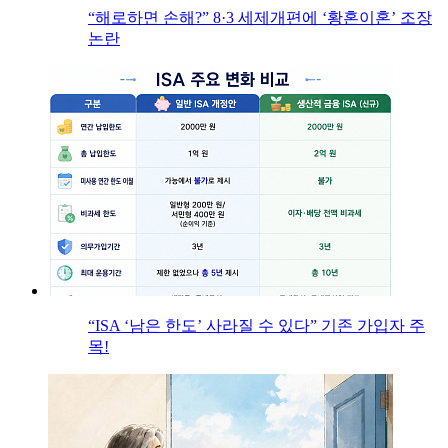
“해로하면 손해?” 8·3 세제개편에 ‘황혼이혼’ 조장
논란
“ISA ‘남은 한도’ 사라질 수 있다” 기존 가입자 주
목!