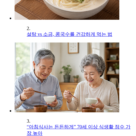
2.
설탕 vs 소금, 콩국수를 건강하게 먹는 법
3.
“아침식사는 든든하게” 70세 이상 식생활 점수 가
장 높아