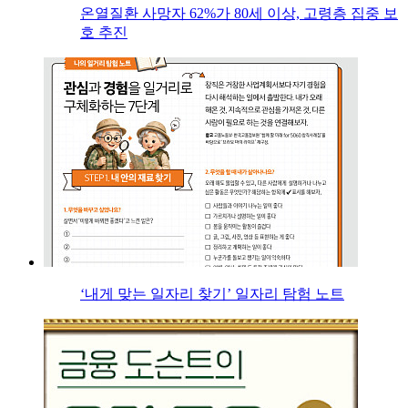
온열질환 사망자 62%가 80세 이상, 고령층 집중 보
호 추진
‘내게 맞는 일자리 찾기’ 일자리 탐험 노트