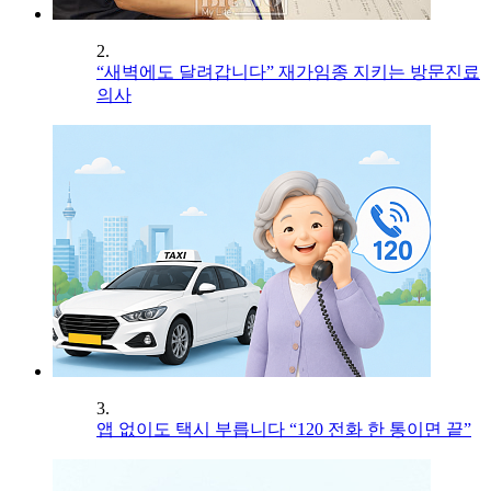
2.
“새벽에도 달려갑니다” 재가임종 지키는 방문진료
의사
3.
앱 없이도 택시 부릅니다 “120 전화 한 통이면 끝”