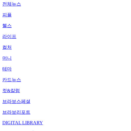
전체뉴스
피플
헬스
라이프
컬처
머니
테마
카드뉴스
컷&칼럼
브라보스페셜
브라보리포트
DIGITAL LIBRARY