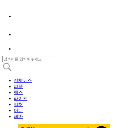
전체뉴스
피플
헬스
라이프
컬처
머니
테마