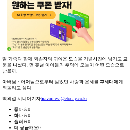
딸 가족과 함께 외손자의 귀여운 모습을 기념사진에 남기고 교
문을 나섰다. 먼 훗날 아이들의 추억에 오늘이 어떤 모습으로
남을까.
아버님ㆍ어머님으로부터 받았던 사랑과 은혜를 후세대에게
되돌리고 싶다.
백외섭 시니어기자
bravopress@etoday.co.kr
좋아요
0
화나요
0
슬퍼요
0
더 궁금해요
0