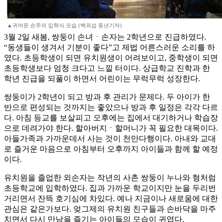
▲귀여운 손주의 입학식 모습 (백외섭 동년기자)
3월 2일 새봄, 쌍둥이 손녀ㆍ손자는 2학년으로 진급하였다.
“동생들이 생겨서 기분이 좋다”고 제법 어른스러운 소리를 하
였다. 초등학생이 되면 유치원생이 어려보이고, 중학생이 되면
초등학생보다 엄청 크다고 느낄 터이다. 상급학교 진학과 한
학년 진급을 되풀이 하면서 어린이는 무럭무럭 성장한다.
쌍둥이가 2학년이 되고 방과 후 관리가 문제다. 두 아이가 한
반으로 편성되는 것까지는 좋았으나 방과 후 일정은 각각 다르
다. 아침 등교를 보살피고 오후에는 집에서 대기하거나 학습장
으로 데려가야 한다. 할아버지ㆍ할머니가 꼭 필요한 대목이다.
아들가족과 가까운데서 사는 것이 천만다행이다. 아내와 교대
로 즐거운 마음으로 아침부터 오후까지 아이들과 함께 할 예정
이다.
유치원을 졸업한 외손자는 작년의 사촌 쌍둥이 누나와 형처럼
초등학교에 입학하였다. 집과 가까운 학교이지만 눈을 두리번
거리면서 잔뜩 호기심에 차있다. 예나 지금이나 새로움에 대한
관심은 같은가보다. 엊그제의 유치원 친구들과 손바닥을 마주
치면서 다시 만남을 즐기는 아이들의 모습이 귀엽다.