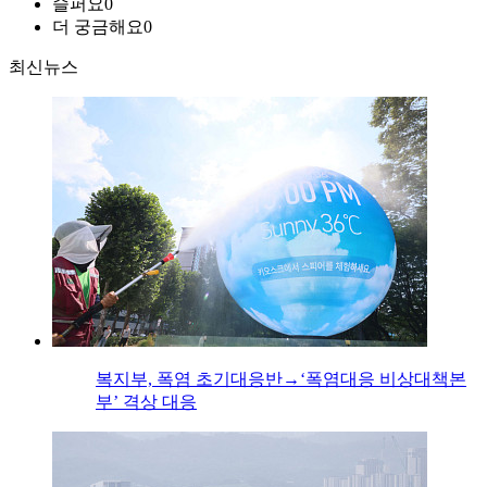
슬퍼요
0
더 궁금해요
0
최신뉴스
복지부, 폭염 초기대응반→‘폭염대응 비상대책본
부’ 격상 대응