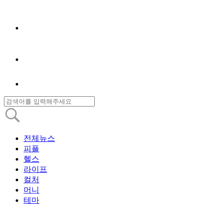
전체뉴스
피플
헬스
라이프
컬처
머니
테마