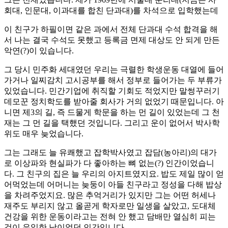
회대, 인문대, 이과대를 합친 단과대)를 차석으로 입학했는데
이 친구가 하필이면 같은 과에서 전체 단과대 수석 합격을 해
서 나는 결국 수석도 못했고 등록금 면제 대상도 안 되게 만든
악연(?)이 있습니다.
그 당시 민주화 세대였던 우리는 극렬한 학생운동 대열에 들어
가거나 일찌감치 고시공부를 해서 정부로 들어가는 두 부류가
있었습니다. 민간기업에 취직할 기회도 적었지만 말썽꾸러기
데모꾼 정치학도를 받아줄 회사가 거의 없었기 때문입니다. 아
니면 제3의 길, 즉 드물게 학문을 하는 먼 길이 있었는데 그 천
재는 그 먼 길을 택했던 것입니다. 그리고 운이 없어서 박사학
위도 매우 늦었습니다.
그는 그래도 늘 유쾌했고 잡학박사였고 잡담(농아리)의 대가
로 이상파와 현실파가 다 좋아하는 뼈 없는(?) 인간이었습니
다. 그 친구의 집은 늘 우리의 아지트였지요. 밥도 제일 많이 얻
어먹었는데 어머니는 늦둥이 아들 친구라고 정성을 다해 밥상
을 차려주었지요. 많은 추억거리가 있지만 그는 어떤 허세나
재주도 부리지 않고 올곧게 학자로만 일생을 살았고, 도대체
건강을 위한 운동이라고는 전혀 안 했고 담배만 열심히 피는
것이 유일한 낙이었던 인간입니다.