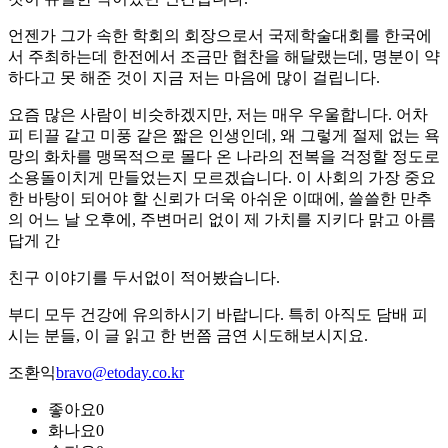
언젠가 그가 속한 학회의 회장으로서 국제학술대회를 한국에
서 주최하는데 한전에서 조금만 협찬을 해달랬는데, 명분이 약
하다고 못 해준 것이 지금 저는 마음에 많이 걸립니다.
요즘 많은 사람이 비슷하겠지만, 저는 매우 우울합니다. 어차
피 티끌 같고 미풍 같은 짧은 인생인데, 왜 그렇게 절제 없는 욕
망의 화차를 맹목적으로 몰다 온 나라의 전복을 걱정할 정도로
소용돌이치게 만들었는지 모르겠습니다. 이 사회의 가장 중요
한 바탕이 되어야 할 신뢰가 더욱 아쉬운 이때에, 쓸쓸한 만추
의 어느 날 오후에, 주변머리 없이 제 가치를 지키다 맑고 아름
답게 간
친구 이야기를 두서없이 적어봤습니다.
부디 모두 건강에 유의하시기 바랍니다. 특히 아직도 담배 피
시는 분들, 이 글 읽고 한 번쯤 금연 시도해보시지요.
조환익
bravo@etoday.co.kr
좋아요
0
화나요
0