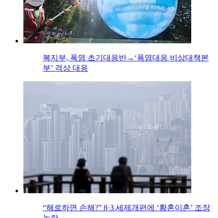
복지부, 폭염 초기대응반→‘폭염대응 비상대책본
부’ 격상 대응
“해로하면 손해?” 8·3 세제개편에 ‘황혼이혼’ 조장
논란