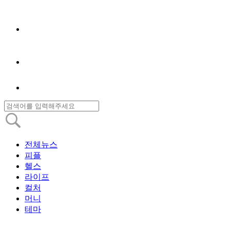
전체뉴스
피플
헬스
라이프
컬처
머니
테마