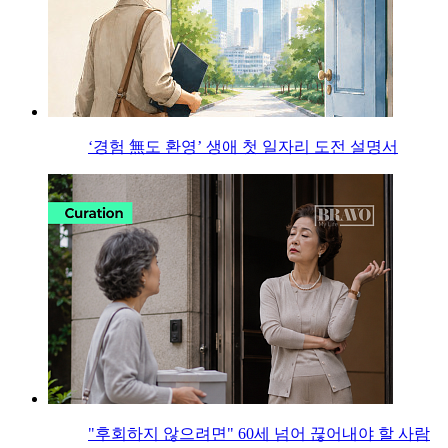
‘경험 無도 환영’ 생애 첫 일자리 도전 설명서
"후회하지 않으려면" 60세 넘어 끊어내야 할 사람