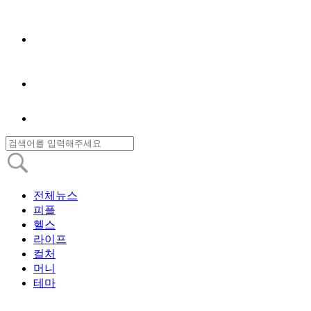
전체뉴스
피플
헬스
라이프
컬처
머니
테마