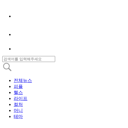
전체뉴스
피플
헬스
라이프
컬처
머니
테마