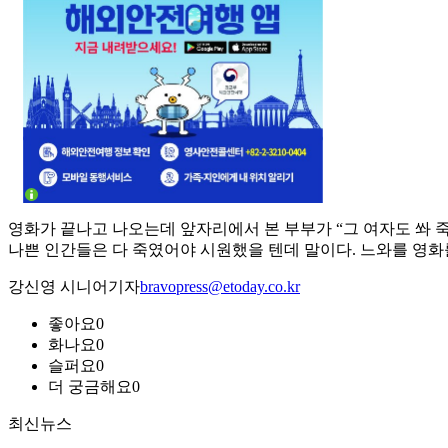
영화가 끝나고 나오는데 앞자리에서 본 부부가 “그 여자도 쏴 죽
나쁜 인간들은 다 죽였어야 시원했을 텐데 말이다. 느와를 영화
강신영 시니어기자
bravopress@etoday.co.kr
좋아요
0
화나요
0
슬퍼요
0
더 궁금해요
0
최신뉴스