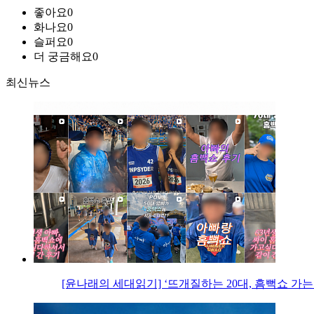
좋아요
0
화나요
0
슬퍼요
0
더 궁금해요
0
최신뉴스
[윤나래의 세대읽기] ‘뜨개질하는 20대, 흠뻑쇼 가는