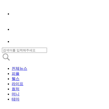
전체뉴스
피플
헬스
라이프
컬처
머니
테마