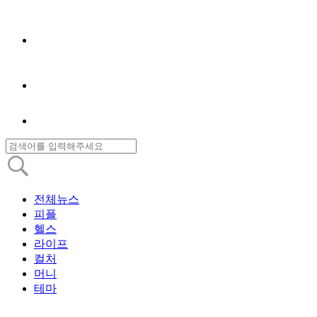
전체뉴스
피플
헬스
라이프
컬처
머니
테마