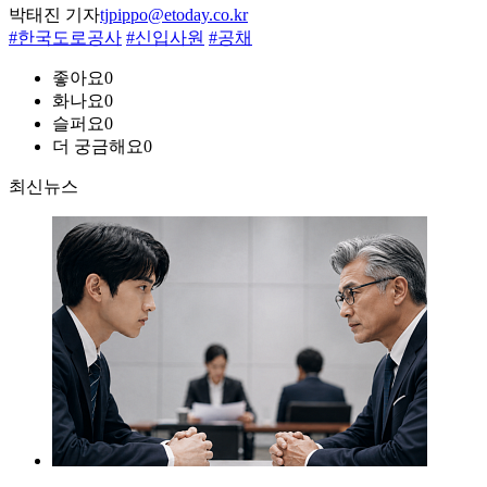
박태진 기자
tjpippo@etoday.co.kr
#한국도로공사
#신입사원
#공채
좋아요
0
화나요
0
슬퍼요
0
더 궁금해요
0
최신뉴스