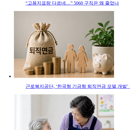
“고용지표랑 다르네…” 5060 구직은 왜 줄었나
근로복지공단, ‘한국형 기금형 퇴직연금 모델 개발’