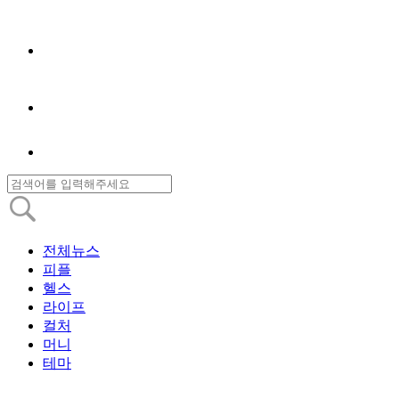
전체뉴스
피플
헬스
라이프
컬처
머니
테마