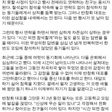
치 못할 사정이 있다고 행사 전에라도 연락하는 친구는 용서가
된다. 철석같이 참석을 약속해 놓고 연락도 없이 참석하지 않
는 동기들에게서 상처를 듬뿍 받는다. 그러나 반창회 대표는
이런 섭섭함을 내색해서는 안 된다. 다음 번 행사가 또 남아 있
기 때문이다.
그런데 행사 연락을 하면서 매번 심하게 자존심이 상하는 경우
가 있다. “시간 되면 참석할게”라는 밑도 끝도 없는 답변을 들
을 때이다. 이런 무성의한 답변을 삼십 년 넘게 반복하면서 한
번도 모임에 참석하지 않았던 동기들이 있다.
최근에 그들 중에 여럿이 동기회에 나타난다. 다들 은퇴해서
심심하다고 했다. 이제 시간이 남아도니까 나타나서 설쳐대는
그들을 보면서 그동안 차곡차곡 쌓아 두었던 증오의 감정이 한
꺼번에 올라왔다. 그 감정을 참을 수 없어 이제 반창회 대표를
그만하겠다고 했더니 다들 종신 대표를 하라고 한다. 대답도
하기 싫어 침묵을 지켰다. 곁에서 필자 고생하는 거 오랜 세월
봐 왔던 동기 하나가 이제부터 자기가 짐을 맡겠다고 나섰다.
반창회 대표를 그만둔 지 2년 동안 필자는 모든 고등학교 모임
에 발길을 끊었다. “신상에 무슨 일이 있냐”고 걱정해서 전화
하거나 찾아오는 친구들이 더러 있다. 하지만 “시간 되면 참석