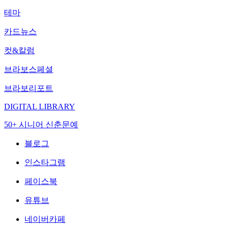
테마
카드뉴스
컷&칼럼
브라보스페셜
브라보리포트
DIGITAL LIBRARY
50+ 시니어 신춘문예
블로그
인스타그램
페이스북
유튜브
네이버카페