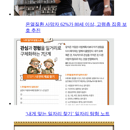
온열질환 사망자 62%가 80세 이상, 고령층 집중 보
호 추진
‘내게 맞는 일자리 찾기’ 일자리 탐험 노트