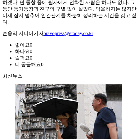
하겠다”던 동창 중에 필자에게 전화한 사람은 하나도 없다. 그
동안 동기동창과 친구의 구별 없이 살았다. 억울하지는 않지만
이제 잠시 멈추어 인간관계를 차분히 정리하는 시간을 갖고 싶
다.
손웅익 시니어기자
bravopress@etoday.co.kr
좋아요
0
화나요
0
슬퍼요
0
더 궁금해요
0
최신뉴스