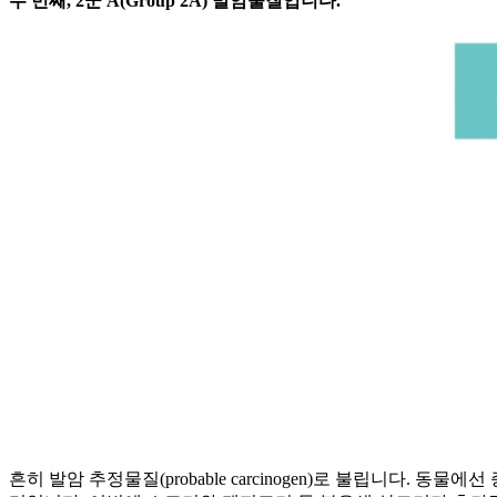
두 번째, 2군 A(Group 2A) 발암물질입니다.
흔히 발암 추정물질(probable carcinogen)로 불립니다