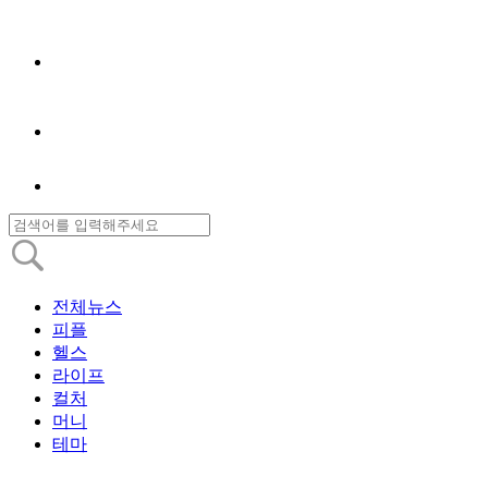
전체뉴스
피플
헬스
라이프
컬처
머니
테마