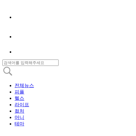
전체뉴스
피플
헬스
라이프
컬처
머니
테마