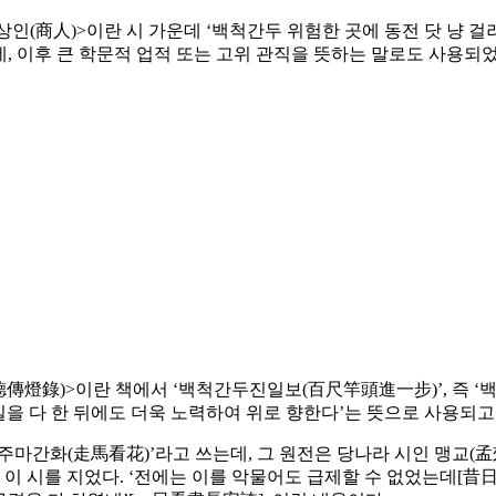
<상인(商人)>이란 시 가운데 ‘백척간두 위험한 곳에 동전 닷 냥 
 이후 큰 학문적 업적 또는 고위 관직을 뜻하는 말로도 사용되었
德傳燈錄)>이란 책에서 ‘백척간두진일보(百尺竿頭進一步)’, 즉 ‘백
일을 다 한 뒤에도 더욱 노력하여 위로 향한다’는 뜻으로 사용되고
‘주마간화(走馬看花)’라고 쓰는데, 그 원전은 당나라 시인 맹교(
에 이 시를 지었다. ‘전에는 이를 악물어도 급제할 수 없었는데[