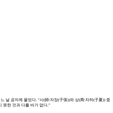
날 공자께 물었다. “사(師:자장(子張))와 상(商:자하(子夏)) 중
 못한 것과 다를 바가 없다.”