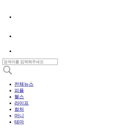
전체뉴스
피플
헬스
라이프
컬처
머니
테마