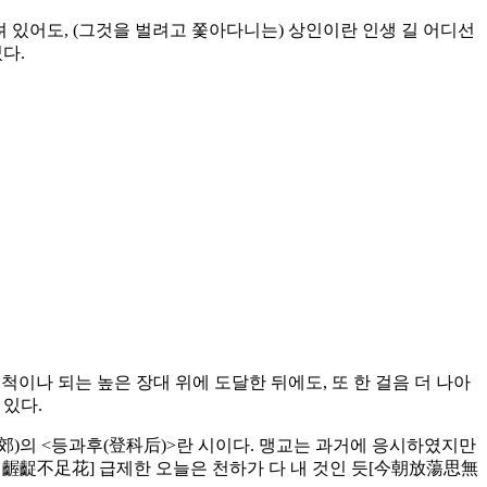
걸려 있어도, (그것을 벌려고 쫓아다니는) 상인이란 인생 길 어디선
다.
척이나 되는 높은 장대 위에 도달한 뒤에도, 또 한 걸음 더 나아
 있다.
孟郊)의 <등과후(登科后)>란 시이다. 맹교는 과거에 응시하였지만
昔日齷齪不足花] 급제한 오늘은 천하가 다 내 것인 듯[今朝放蕩思無