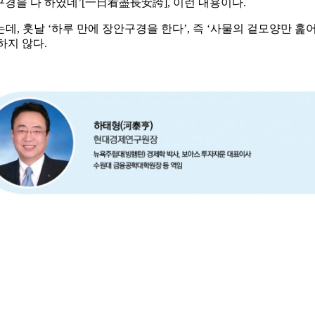
구경을 다 하였네’[一日看盡長安誇], 이런 내용이다.
데, 훗날 ‘하루 만에 장안구경을 한다’, 즉 ‘사물의 겉모양만 
하지 않다.