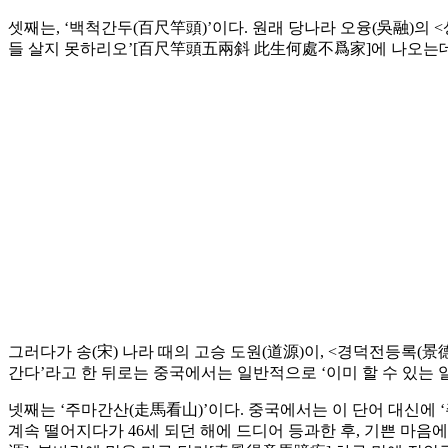
셋째는, ‘백척간두(百尺竿頭)’이다. 원래 당나라 오융(吳融)의 
들 살지 못하리오’[百尺竿頭五兩斜 此生何處不爲家]에 나오는데,
그러다가 송(宋) 나라 때의 고승 도원(道源)이, <경덕전등록(景
간다’라고 한 뒤로는 중국에서는 일반적으로 ‘이미 할 수 있는 
넷째는 ‘주마간산(走馬看山)’이다. 중국에서는 이 단어 대신에 
계속 떨어지다가 46세 되던 해에 드디어 등과한 후, 기쁜 마음