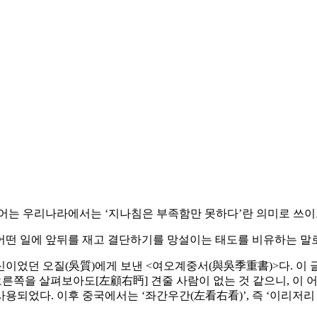
어는 우리나라에서는 ‘지나침은 부족함만 못하다’란 의미로 쓰이
 어떤 일에 앞뒤를 재고 결단하기를 망설이는 태도를 비유하는 말로
신이었던 오질(吳質)에게 보낸 <여오계중서(與吳季重書)>다. 이
른쪽을 살펴보아도[左顧右眄] 견줄 사람이 없는 것 같으니, 이 어
었다. 이후 중국에서는 ‘좌간우간(左看右看)’, 즉 ‘이리저리 살펴