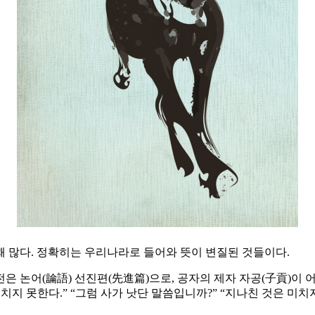
 많다. 정확히는 우리나라로 들어와 뜻이 변질된 것들이다.
 논어(論語) 선진편(先進篇)으로, 공자의 제자 자공(子貢)이 어느 
치지 못한다.” “그럼 사가 낫단 말씀입니까?” “지나친 것은 미치지