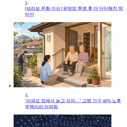
2.
[브라보 문화 이슈] 유방암 투병 후 더 단단해진 박
미선
3.
‘아파도 집에서 늙고 싶어…’ 고령 가구 40% 노후
주택이라 어려워