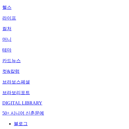
헬스
라이프
컬처
머니
테마
카드뉴스
컷&칼럼
브라보스페셜
브라보리포트
DIGITAL LIBRARY
50+ 시니어 신춘문예
블로그