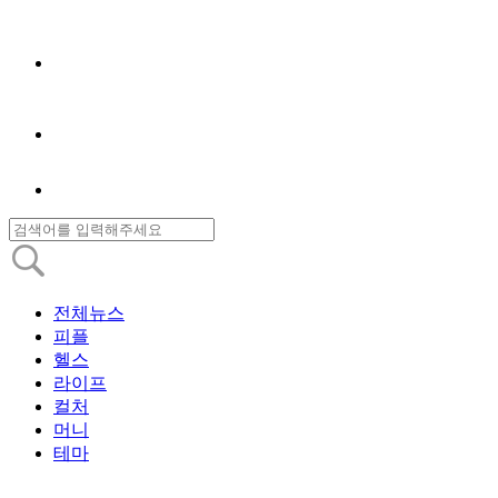
전체뉴스
피플
헬스
라이프
컬처
머니
테마