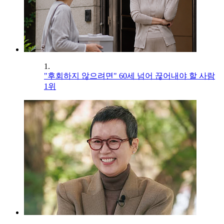
1.
"후회하지 않으려면" 60세 넘어 끊어내야 할 사람
1위