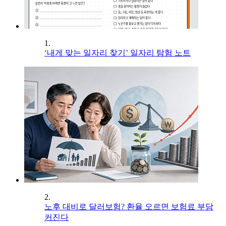
1.
‘내게 맞는 일자리 찾기’ 일자리 탐험 노트
2.
노후 대비로 달러보험? 환율 오르면 보험료 부담
커진다