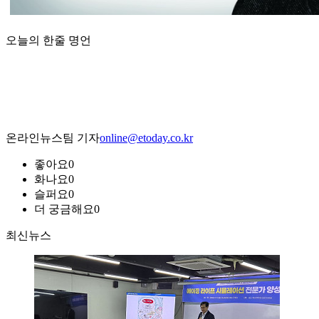
오늘의 한줄 명언
온라인뉴스팀 기자
online@etoday.co.kr
좋아요
0
화나요
0
슬퍼요
0
더 궁금해요
0
최신뉴스