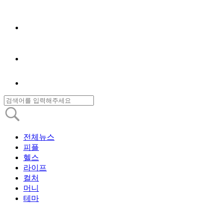
전체뉴스
피플
헬스
라이프
컬처
머니
테마