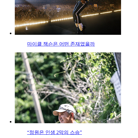
마이클 잭슨은 어떤 존재였을까
“정원은 인생 2막의 스승”