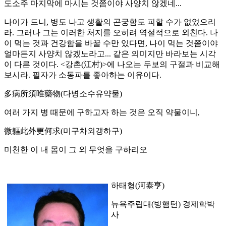
도소주 마지막에 마시는 것쯤이야 사양치 않겠네...
나이가 드니, 병도 나고 생활의 곤궁함도 피할 수가 없었으리
라. 그러나 그는 이러한 처지를 오히려 역설적으로 외친다. 나
이 먹는 것과 건강함을 바꿀 수만 있다면, 나이 먹는 것쯤이야
얼마든지 사양치 않겠노라고... 같은 의미지만 바라보는 시각
이 다른 것이다. <강촌(江村)>에 나오는 두보의 구절과 비교해
보시라. 필자가 소동파를 좋아하는 이유이다.
多病所須唯藥物(다병소수유약물)
여러 가지 병 때문에 구하고자 하는 것은 오직 약물이니,
微軀此外更何求(미구차외갱하구)
미천한 이 내 몸이 그 외 무엇을 구하리오
하태형(河泰亨)
뉴욕주립대(빙햄턴) 경제학박
사