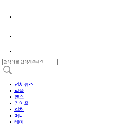
전체뉴스
피플
헬스
라이프
컬처
머니
테마