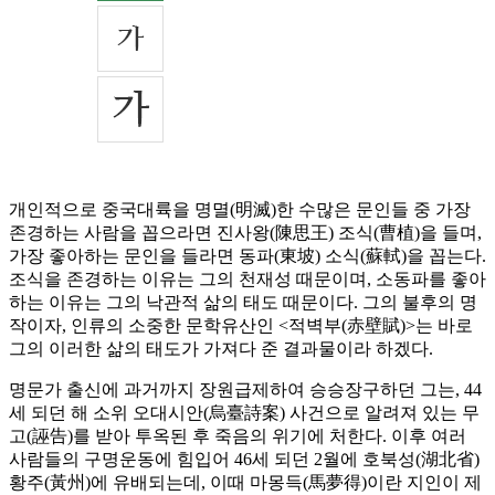
개인적으로 중국대륙을 명멸(明滅)한 수많은 문인들 중 가장
존경하는 사람을 꼽으라면 진사왕(陳思王) 조식(曹植)을 들며,
가장 좋아하는 문인을 들라면 동파(東坡) 소식(蘇軾)을 꼽는다.
조식을 존경하는 이유는 그의 천재성 때문이며, 소동파를 좋아
하는 이유는 그의 낙관적 삶의 태도 때문이다. 그의 불후의 명
작이자, 인류의 소중한 문학유산인 <적벽부(赤壁賦)>는 바로
그의 이러한 삶의 태도가 가져다 준 결과물이라 하겠다.
명문가 출신에 과거까지 장원급제하여 승승장구하던 그는, 44
세 되던 해 소위 오대시안(烏臺詩案) 사건으로 알려져 있는 무
고(誣告)를 받아 투옥된 후 죽음의 위기에 처한다. 이후 여러
사람들의 구명운동에 힘입어 46세 되던 2월에 호북성(湖北省)
황주(黃州)에 유배되는데, 이때 마몽득(馬夢得)이란 지인이 제