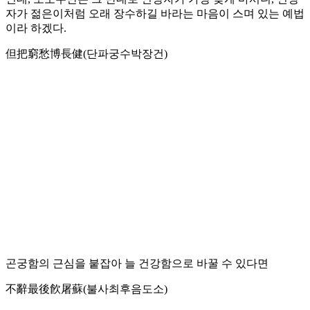
자가 젊은이처럼 오래 장수하길 바라는 마음이 스며 있는 예법
이라 하겠다.
但把窮愁博長健(단파궁수박장건)
곤궁함의 근심을 붙잡아 늘 건강함으로 바꿀 수 있다면
不辭最後飮屠蘇(불사최후음도소)