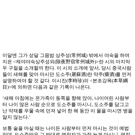
이달엔 그가 섣달 그믐밤 상주성(常州城) 밖에서 야숙을 하며
지은 <제야야숙상주성외(除夜野宿常州城外)>란 시의 마지막
두 구절을 소개할까 한다. 이 시의 소개에 앞서, 당시 중국사람
들이 새해를 맞아 마시던 도소주(屠蘇酒)란 약주(藥酒)를 먼저
설명하여야 할 것 같다. 이시진(李時珍)의 <본초강목(本草綱
目)>에 의하면 다음과 같은 기록이 나온다.
‘새해 아침에는 온가족이 동쪽을 향해 앉아, 나이어린 사람부
터 나이 많은 사람 순으로 도소주를 마시니, 도소주를 담그고
난 약재를 우물 속에 던져 넣어 한 해 동안 이 물을 마시면 병을
앓지 않는다.’
보통 술을 마실 때는 나이든 사람부터 먼저 마시는 것이 예법
인데, 도소주만은 그 반대로 연장자가 가장 늦게 마시니, 연장