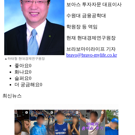
보아스 투자자문 대표이사
수원대 금융공학대
학원장 등 역임
현재 현대경제연구원장
브라보마이라이프 기자
bravo@bravo-mylife.co.kr
▲하태형 현대경제연구원장
좋아요
0
화나요
0
슬퍼요
0
더 궁금해요
0
최신뉴스