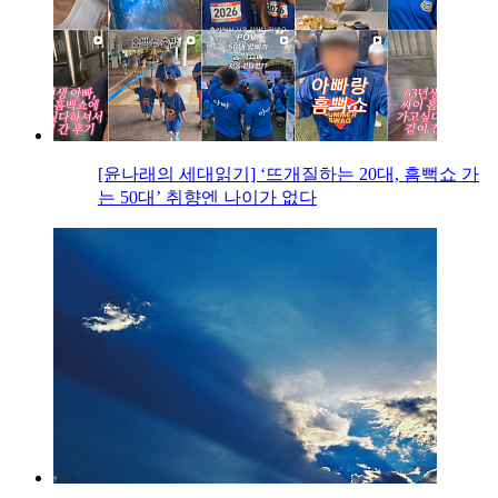
[윤나래의 세대읽기] ‘뜨개질하는 20대, 흠뻑쇼 가
는 50대’ 취향엔 나이가 없다