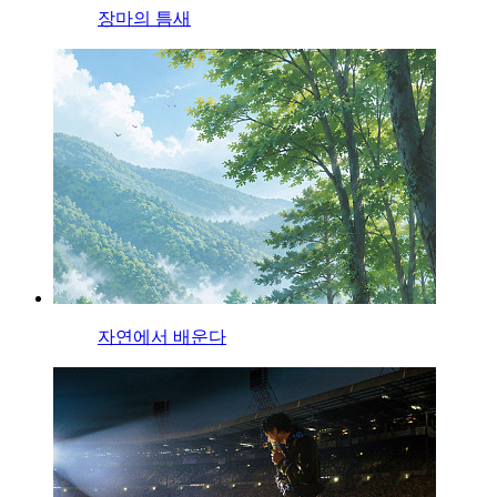
장마의 틈새
자연에서 배운다