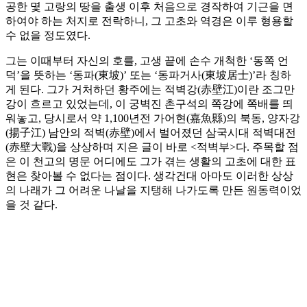
공한 몇 고랑의 땅을 출생 이후 처음으로 경작하여 기근을 면
하여야 하는 처지로 전락하니, 그 고초와 역경은 이루 형용할
수 없을 정도였다.
그는 이때부터 자신의 호를, 고생 끝에 손수 개척한 ‘동쪽 언
덕’을 뜻하는 ‘동파(東坡)’ 또는 ‘동파거사(東坡居士)’라 칭하
게 된다. 그가 거처하던 황주에는 적벽강(赤壁江)이란 조그만
강이 흐르고 있었는데, 이 궁벽진 촌구석의 쪽강에 쪽배를 띄
워놓고, 당시로서 약 1,100년전 가어현(嘉魚縣)의 북동, 양자강
(揚子江) 남안의 적벽(赤壁)에서 벌어졌던 삼국시대 적벽대전
(赤壁大戰)을 상상하며 지은 글이 바로 <적벽부>다. 주목할 점
은 이 천고의 명문 어디에도 그가 겪는 생활의 고초에 대한 표
현은 찾아볼 수 없다는 점이다. 생각건대 아마도 이러한 상상
의 나래가 그 어려운 나날을 지탱해 나가도록 만든 원동력이었
을 것 같다.