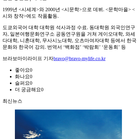
1999년 <시세계>와 2000년 <시문학>으로 데뷔. <문학마을> <
시와 창작>에도 작품활동.
도쿄외국어 대학 대학원 석사과정 수료. 동대학원 외국인연구
자, 일본여행문화연구소 공동연구원을 거쳐 게이오대학, 와세
다대학, 니혼대학, 무사시노대학, 오츠마여자대학 등에서 한국
문화와 한국어 강의. 번역서 ‘백화점’ ‘박람회’ ‘운동회’ 등
브라보마이라이프 기자
bravo@bravo-mylife.co.kr
좋아요
0
화나요
0
슬퍼요
0
더 궁금해요
0
최신뉴스