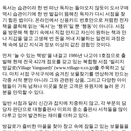
독서는 습관이라 한 번 떠난 독자는 돌아오지 않듯이 도서구매
역시 습관이기에 한 번 발길이 뜸해진 독자가 다시 서점을 찾
기 힘든 법이다. 온라인에서 신용카드 번호만으로 저렴한 전자
책을 클릭해 읽는 ‘독서’는 ‘행위’일 뿐 ‘행동’이 아니다. 서점
을 방문해 책 향기 속에서 직접 만지고 자신이 원하는 책과 만
나 지갑을 열고 고생해 번 돈을 꺼내 지불하는 일련의 과정은
책 속에 담긴 지식과 정보 이상의 값진 경험인 것이다.
먼저 ‘놀 수 있는 책방’을 내걸고 1986년 나고야 1호점으로 출
발해 현재 전국 422개 점포를 갖고 있는 복합형 서점 ‘빌리지
방갈로(Village Vanguard)’ (www.village-v.co.jp)를 주목하고 싶
다. 마치 서점 구석구석에 숨겨진 보물찾기를 연상하게 만드는
각종 서적 뿐만 아니라 그와 관련된 상품, 그리고 다양한 아이
템들이 가득 넘쳐나 이곳을 찾은 고객은 유원지에 놀러 온 기
분을 만끽할 수 있다.
일반 서점과 달리 신간과 잡지에 치중하지 않고, 각 부문의 담
당자 판단으로 대형출판사 이외의 중소 출판사 서적들을 많이
다루고 있어 발견하는 재미를 더하고 있다.
방갈로가 즐비한 마을을 찾아 창고 속에 잠들고 있는 보물들을