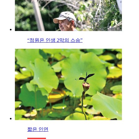
“정원은 인생 2막의 스승”
짧은 인연