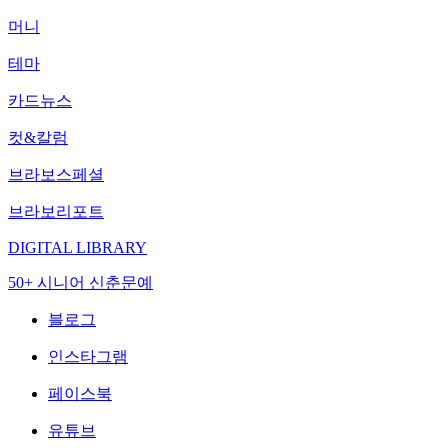
머니
테마
카드뉴스
컷&칼럼
브라보스페셜
브라보리포트
DIGITAL LIBRARY
50+ 시니어 신춘문예
블로그
인스타그램
페이스북
유튜브