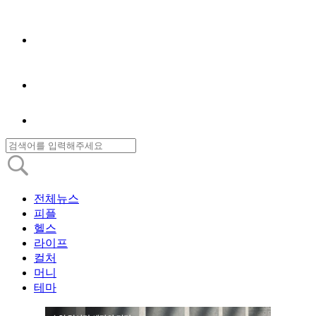
전체뉴스
피플
헬스
라이프
컬처
머니
테마