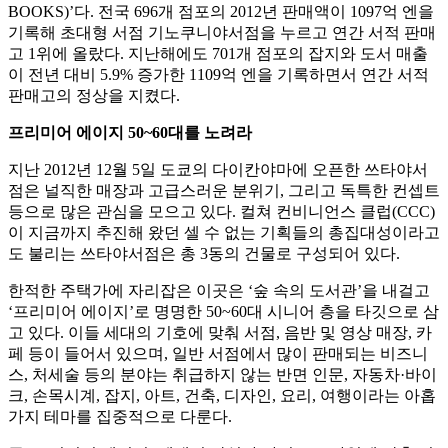
BOOKS)’다. 전국 696개 점포의 2012년 판매액이 1097억 엔을
기록해 초대형 서점 기노쿠니야서점을 누르고 연간 서적 판매
고 1위에 올랐다. 지난해에도 701개 점포의 잡지와 도서 매출
이 전년 대비 5.9% 증가한 1109억 엔을 기록하면서 연간 서적
판매고의 정상을 지켰다.
프리미어 에이지 50~60대를 노려라
지난 2012년 12월 5일 도쿄의 다이칸야마에 오픈한 쓰타야서
점은 널직한 매장과 고급스러운 분위기, 그리고 독특한 컨셉트
등으로 많은 관심을 모으고 있다. 컬쳐 컨비니언스 클럽(CCC)
이 지금까지 추진해 왔던 셀 수 없는 기획들의 총집대성이라고
도 불리는 쓰타야서점은 총 3동의 건물로 구성되어 있다.
한적한 주택가에 자리잡은 이곳은 ‘숲 속의 도서관’을 내걸고
‘프리미어 에이지’로 명명한 50~60대 시니어 층을 타깃으로 삼
고 있다. 이들 세대의 기호에 맞춰 서점, 음반 및 영상 매장, 카
페 등이 들어서 있으며, 일반 서점에서 많이 판매되는 비즈니
스, 처세술 등의 분야는 취급하지 않는 반면 인문, 자동차·바이
크, 손목시계, 잡지, 아트, 건축, 디자인, 요리, 여행이라는 아홉
가지 테마를 집중적으로 다룬다.