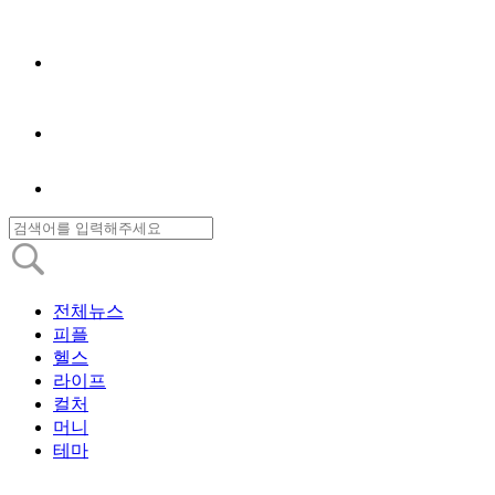
전체뉴스
피플
헬스
라이프
컬처
머니
테마