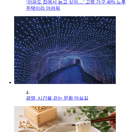
‘아파도 집에서 늙고 싶어…’ 고령 가구 40% 노후
주택이라 어려워
4.
광명, 시간을 걷는 문화 마실길