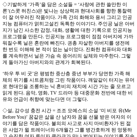
◇기발하게 ‘가족’을 담은 소설들 = ‘사랑에 관한 쓸만한 이
론’(스콧 허친스)은 빛나는 상상력과 현대사회를 향한 통찰력
이 잘 어우러진 작품이다. 가족 간의 화해와 용서 그리고 인공
지능 컴퓨터가 얽히고설킨 독특한 이야기다. 주인공 닐은 아버
지가 남긴 사소한 감정, 대화, 생활에 대한 기록으로 인공지능
프로그램을 만든다. 인공지능 프로그램이 점점 아버지에 가까
워질수록 닐은 혼란에 빠진다. 권총 자살한 아버지를 생전에
한 번도 이해해 본 적이 없는 닐이었다. 진화한 컴퓨터와 대화
를 계속하면서 닐은 가슴 속 응어리의 실체와 마주한다. 그렇
게 돌아가신 아버지와의 관계가 회복된다.
‘하우 투 비 굿’은 평범한 중산층 중년 부부가 당면한 가족 해
체의 위기를 시트콤처럼 그린 작품이다. 깨알같이 터지는 유머
로 현대인을 조롱하는 닉 혼비의 재치에 시간 가는 줄 모르고
읽게 된다. 음악, 영화, TV 드라마 등 대중문화 전반에 대한 비
유와 언급이 취향에 맞는다면 더 그렇다.
◇설, 감수성 충전 시간 = 조조 모예스의 소설 ‘미 비포 유(Me
Before You)’ 꿈같은 삶을 산 남자와 꿈을 선물 받은 여자의 이
야기를 담은 작품이다. 불의의 사고로 사지 마비환자가 된 젊
은 사업가 윌 트레이너와 6개월간 그를 병간호하게 된 엉뚱하
고 순진한 여자 루이자 클라크가 만나 벌어지는 이야기를 진솔