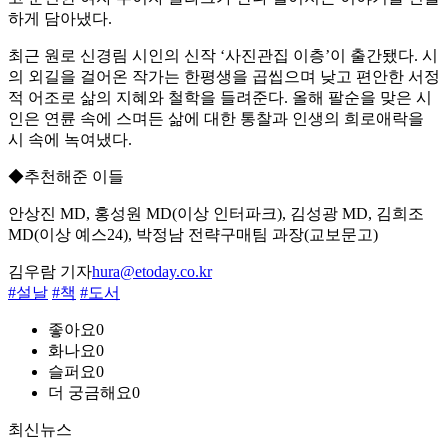
하게 담아냈다.
최근 원로 신경림 시인의 신작 ‘사진관집 이층’이 출간됐다. 시
의 외길을 걸어온 작가는 한평생을 곱씹으며 낮고 편안한 서정
적 어조로 삶의 지혜와 철학을 들려준다. 올해 팔순을 맞은 시
인은 연륜 속에 스며든 삶에 대한 통찰과 인생의 희로애락을
시 속에 녹여냈다.
◆추천해준 이들
안상진 MD, 홍성원 MD(이상 인터파크), 김성광 MD, 김희조
MD(이상 예스24), 박정남 전략구매팀 과장(교보문고)
김우람 기자
hura@etoday.co.kr
#설날
#책
#도서
좋아요
0
화나요
0
슬퍼요
0
더 궁금해요
0
최신뉴스