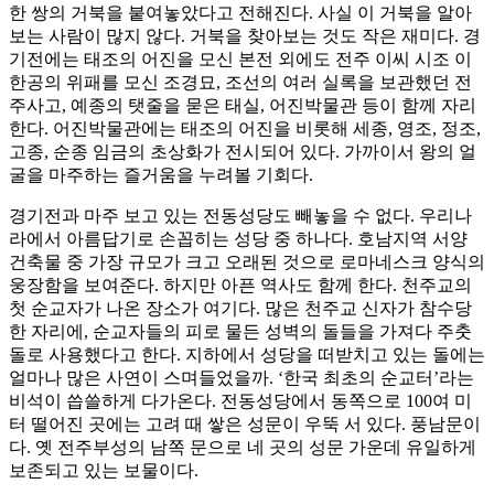
한 쌍의 거북을 붙여놓았다고 전해진다. 사실 이 거북을 알아
보는 사람이 많지 않다. 거북을 찾아보는 것도 작은 재미다. 경
기전에는 태조의 어진을 모신 본전 외에도 전주 이씨 시조 이
한공의 위패를 모신 조경묘, 조선의 여러 실록을 보관했던 전
주사고, 예종의 탯줄을 묻은 태실, 어진박물관 등이 함께 자리
한다. 어진박물관에는 태조의 어진을 비롯해 세종, 영조, 정조,
고종, 순종 임금의 초상화가 전시되어 있다. 가까이서 왕의 얼
굴을 마주하는 즐거움을 누려볼 기회다.
경기전과 마주 보고 있는 전동성당도 빼놓을 수 없다. 우리나
라에서 아름답기로 손꼽히는 성당 중 하나다. 호남지역 서양
건축물 중 가장 규모가 크고 오래된 것으로 로마네스크 양식의
웅장함을 보여준다. 하지만 아픈 역사도 함께 한다. 천주교의
첫 순교자가 나온 장소가 여기다. 많은 천주교 신자가 참수당
한 자리에, 순교자들의 피로 물든 성벽의 돌들을 가져다 주춧
돌로 사용했다고 한다. 지하에서 성당을 떠받치고 있는 돌에는
얼마나 많은 사연이 스며들었을까. ‘한국 최초의 순교터’라는
비석이 씁쓸하게 다가온다. 전동성당에서 동쪽으로 100여 미
터 떨어진 곳에는 고려 때 쌓은 성문이 우뚝 서 있다. 풍남문이
다. 옛 전주부성의 남쪽 문으로 네 곳의 성문 가운데 유일하게
보존되고 있는 보물이다.