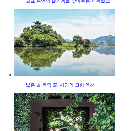
골프 본연의 즐거움을 찾아주는 서원힐스
넓은 벌 동쪽 끝, 시인의 고향 옥천