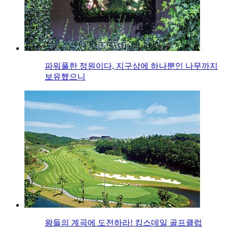
파워풀한 정원이다, 지구상에 하나뿐인 나무까지
보유했으니
왕들의 계곡에 도전하라! 킹스데일 골프클럽