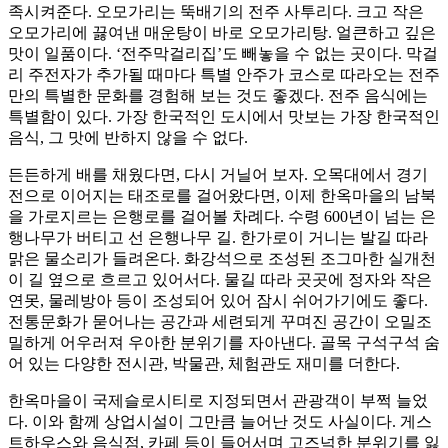
족시켜준다. 오모가리는 뚝배기의 전주 사투리다. 크고 작은
오모가리에 끓여낸 매운탕이 바로 오모가리탕. 얼큰하고 깊은
맛이 일품이다. ‘전주막걸리집’도 빼놓을 수 없는 곳이다. 막걸
리 주전자가 추가될 때마다 특별 안주가 코스로 따라오는 전주
만의 특별한 문화를 경험해 보는 것도 좋겠다. 전주 음식에는
특별함이 있다. 가장 한국적인 도시에서 맛보는 가장 한국적인
음식, 그 맛에 반하지 않을 수 없다.
든든하게 배를 채웠다면, 다시 거닐어 보자. 오목대에서 경기
전으로 이어지는 태조로를 걸어왔다면, 이제 한옥마을의 남북
을 가로지르는 은행로를 걸어볼 차례다. 수령 600년이 넘는 은
행나무가 버티고 선 은행나무 길. 한가로이 거니는 발길 따라
맑은 물소리가 들려온다. 화강석으로 조성된 조그마한 실개천
이 길 옆으로 흐르고 있어서다. 물길 따라 곳곳에 정자와 작은
연못, 물레방아 등이 조성되어 있어 잠시 쉬어가기에도 좋다.
전통문화가 묻어나는 공간과 세련되게 꾸며진 공간이 오밀조
밀하게 어우러져 우아한 분위기를 자아낸다. 골목 구석구석 숨
어 있는 다양한 전시관, 박물관, 체험관도 재미를 더한다.
한옥마을이 국제슬로시티로 지정되면서 관광객이 부쩍 늘었
다. 이와 함께 상업시설이 그만큼 늘어난 것도 사실이다. 게스
트하우스와 음식점, 카페 등이 들어서며 고즈넉한 분위기를 잃