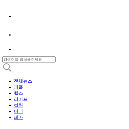
전체뉴스
피플
헬스
라이프
컬처
머니
테마