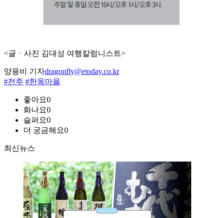
<글ㆍ사진 김대성 여행칼럼니스트>
양용비 기자
dragonfly@etoday.co.kr
#전주
#한옥마을
좋아요
0
화나요
0
슬퍼요
0
더 궁금해요
0
최신뉴스