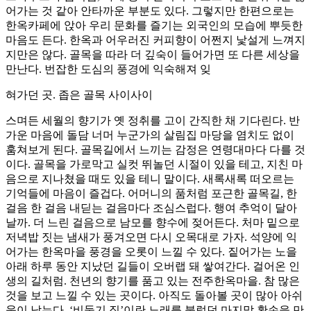
어가는 것 같아 안타까운 부분도 있다. 그렇지만 한편으로는
한옥카페에 앉아 우리 문화를 즐기는 외국인의 모습에 뿌듯한
마음도 든다. 한옥과 어우러진 커피향이 어쩐지 낯설게 느껴지
지만은 않다. 골목을 따라 더 깊숙이 들어가면 또 다른 세상을
만난다. 번잡한 도심의 풍경에 익숙해져 잊
혀가던 곳. 좁은 골목 사이사이
스며든 세월의 향기가 옛 정취를 고이 간직한 채 기다린다. 반
가운 마음에 돌담 너머 누군가의 살림집 마당을 염치도 없이
훔쳐보게 된다. 골목길에서 느끼는 감정은 연령대마다 다를 것
이다. 골목을 가로막고 실컷 뛰놀던 시절이 있을 테고, 지친 마
음으로 지나쳤을 때도 있을 테니 말이다. 새록새록 떠오르는
기억들에 마음이 즐겁다. 어머니의 품처럼 포근한 골목길, 한
걸음 한 걸음 내딛는 걸음마다 조심스럽다. 행여 추억이 달아
날까. 더 느린 걸음으로 남모를 향수에 젖어든다. 처마 밑으로
저녁밥 짓는 냄새가 풍겨오면 다시 오목대로 가자. 석양에 익
어가는 한옥마을 풍경을 오롯이 느낄 수 있다. 짙어가는 노을
아래 하루 동안 지났던 길들이 오버랩 돼 쌓여간다. 걸어온 인
생의 길처럼. 천년의 향기를 품고 있는 전주한옥마을. 참 많은
것을 보고 느낄 수 있는 곳이다. 아직도 돌아볼 곳이 많아 아쉬
움이 남는다. ‘비둘기 집’이란 노래를 불렀던 마지막 황손을 만