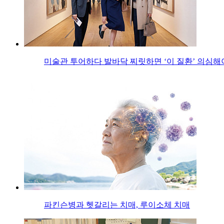
미술관 투어하다 발바닥 찌릿하면 ‘이 질환’ 의심해
파킨슨병과 헷갈리는 치매, 루이소체 치매