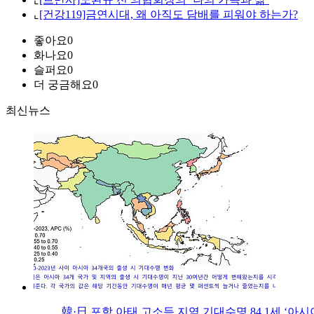
⌞
[건강119]금연시대, 왜 아직도 담배를 피워야 하는가?
좋아요
0
화나요
0
슬퍼요
0
더 궁금해요
0
최신뉴스
韓·日 포함 아태 고소득 지역 기대수명 84.1세 ‘아시