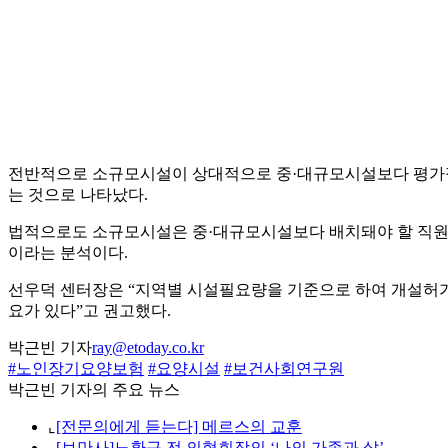
전반적으로 소규모시설이 상대적으로 중·대규모시설보다 평가점
는 것으로 나타났다.
법적으로도 소규모시설은 중·대규모시설보다 배치돼야 할 직원
이라는 분석이다.
선우덕 센터장은 “지역별 시설필요량을 기준으로 하여 개설허가
요가 있다”고 권고했다.
박근빈 기자
ray@etoday.co.kr
#노인장기요양보험
#요양시설
#보건사회연구원
박근빈 기자의 주요 뉴스
⌞
[전문의에게 듣는다] 메르스의 교훈
⌞
[브만사]노환규 전 의협회장의 ‘나의 가족과 삶’