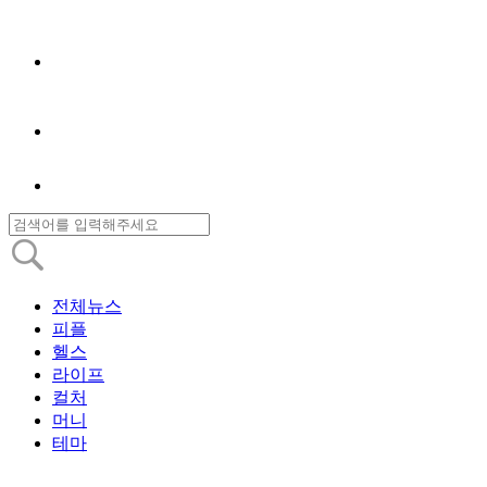
전체뉴스
피플
헬스
라이프
컬처
머니
테마