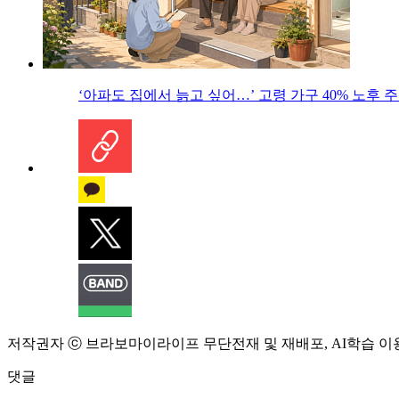
‘아파도 집에서 늙고 싶어…’ 고령 가구 40% 노후
저작권자 ⓒ 브라보마이라이프 무단전재 및 재배포, AI학습 이
댓글