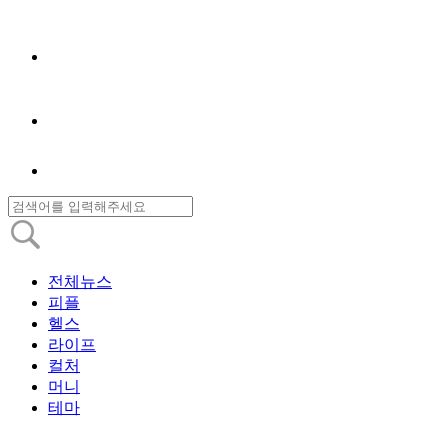
전체뉴스
피플
헬스
라이프
컬처
머니
테마