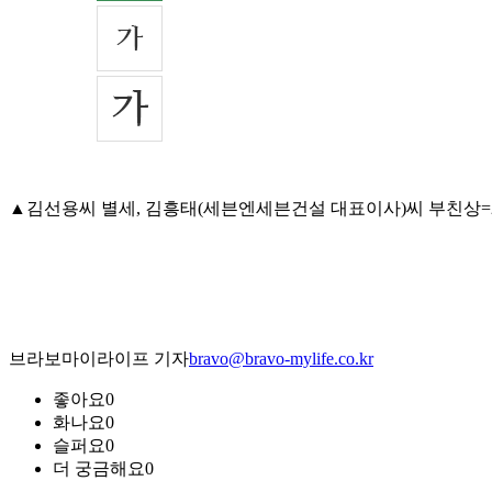
▲김선용씨 별세, 김흥태(세븐엔세븐건설 대표이사)씨 부친상=2일 오전
브라보마이라이프 기자
bravo@bravo-mylife.co.kr
좋아요
0
화나요
0
슬퍼요
0
더 궁금해요
0