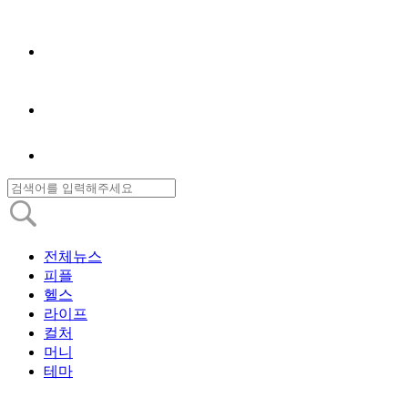
전체뉴스
피플
헬스
라이프
컬처
머니
테마