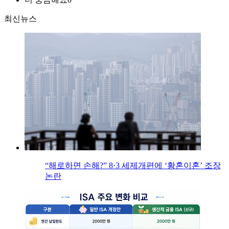
최신뉴스
“해로하면 손해?” 8·3 세제개편에 ‘황혼이혼’ 조장
논란