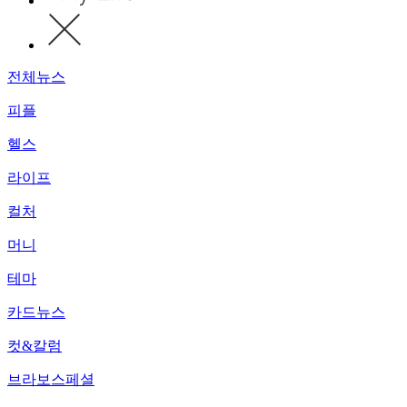
전체뉴스
피플
헬스
라이프
컬처
머니
테마
카드뉴스
컷&칼럼
브라보스페셜