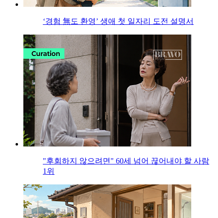
‘경험 無도 환영’ 생애 첫 일자리 도전 설명서
"후회하지 않으려면" 60세 넘어 끊어내야 할 사람
1위