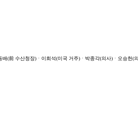
동배(前 수산청장)ㆍ이희석(미국 거주)ㆍ박종각(의사)ㆍ오승헌(의사