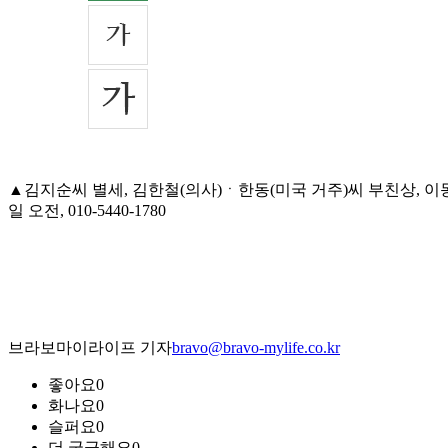
▲김지순씨 별세, 김한철(의사)ㆍ한동(미국 거주)씨 부친상, 이
일 오전, 010-5440-1780
브라보마이라이프 기자
bravo@bravo-mylife.co.kr
좋아요
0
화나요
0
슬퍼요
0
더 궁금해요
0