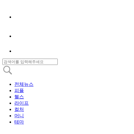
전체뉴스
피플
헬스
라이프
컬처
머니
테마