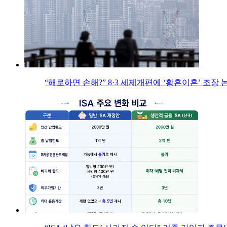
“해로하면 손해?” 8·3 세제개편에 ‘황혼이혼’ 조장 