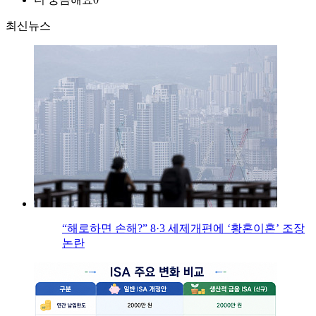
최신뉴스
“해로하면 손해?” 8·3 세제개편에 ‘황혼이혼’ 조장
논란