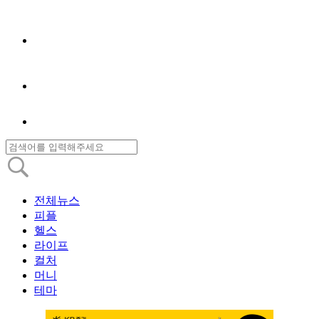
전체뉴스
피플
헬스
라이프
컬처
머니
테마