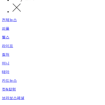
전체뉴스
피플
헬스
라이프
컬처
머니
테마
카드뉴스
컷&칼럼
브라보스페셜