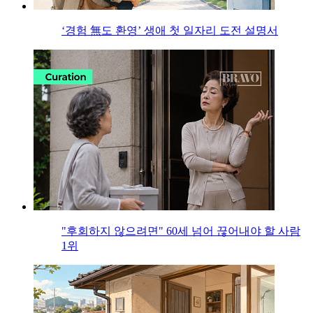
‘경험 無도 환영’ 생애 첫 일자리 도전 설명서
"후회하지 않으려면" 60세 넘어 끊어내야 할 사람
1위