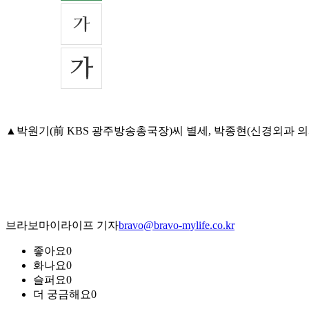
▲박원기(前 KBS 광주방송총국장)씨 별세, 박종현(신경외과 의사)ㆍ
브라보마이라이프 기자
bravo@bravo-mylife.co.kr
좋아요
0
화나요
0
슬퍼요
0
더 궁금해요
0