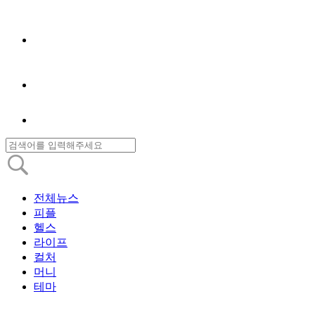
전체뉴스
피플
헬스
라이프
컬처
머니
테마