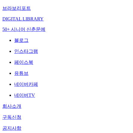
브라보리포트
DIGITAL LIBRARY
50+ 시니어 신춘문예
블로그
인스타그램
페이스북
유튜브
네이버카페
네이버TV
회사소개
구독신청
공지사항