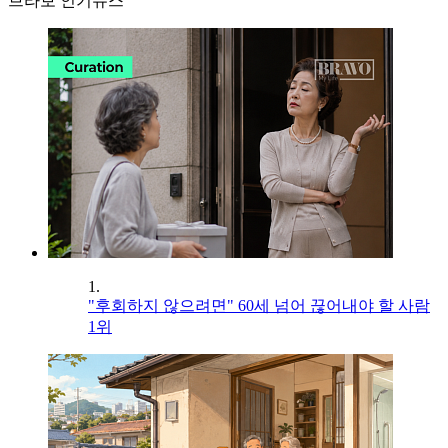
브라보 인기뉴스
1.
"후회하지 않으려면" 60세 넘어 끊어내야 할 사람
1위