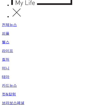
전체뉴스
피플
헬스
라이프
컬처
머니
테마
카드뉴스
컷&칼럼
브라보스페셜